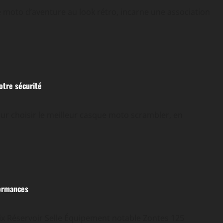
e moto d’aventure au look rétro, incarne une association
otre sécurité
ur choisir le meilleur casque moto scrambler, en
formances
rix Réservoir Selle Équipement notable Zontes 125