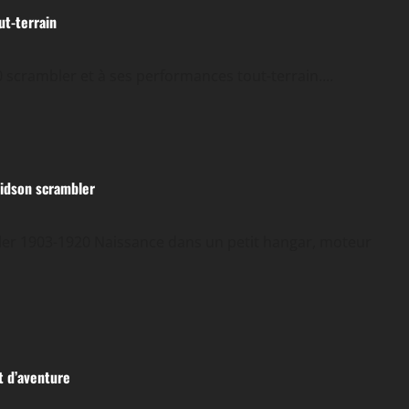
ut-terrain
00 scrambler et à ses performances tout-terrain....
avidson scrambler
ler 1903-1920 Naissance dans un petit hangar, moteur
t d’aventure