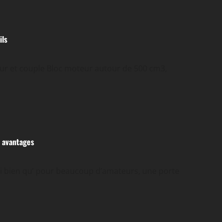
ils
eur et couple Bloc moteur autour de 500 cm3,
t avantages
i bien qu’ pour beaucoup d’amateurs, une porte