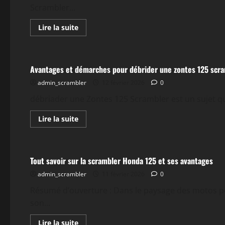
pour
Scrambler...
votre
sécurité
En
Lire la suite
savoir
plus
Actualités
sur
Tout
savoir
Avantages et démarches pour débrider une zontes 125 scr
sur
la
admin_scrambler
zontes
12 février 2026
0
125
scrambler
débriader une Zontes 125 Scrambler est un sujet qui s
débridé
et
ses
En
Lire la suite
performances
savoir
plus
Actualités
sur
Avantages
et
Tout savoir sur la scrambler Honda 125 et ses avantages
démarches
pour
admin_scrambler
débrider
11 février 2026
0
une
zontes
Résumé d’ouverture : Dans le paysage des motos po
125
son...
scrambler
En
Lire la suite