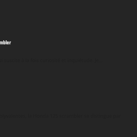
ambler
uscite à la fois curiosité et inquiétude. Je...
lyvalentes, la Honda 125 scrambler se distingue par