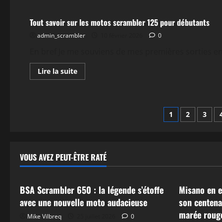
sur
Tout
savoir
Tout savoir sur les motos scrambler 125 pour débutants
sur
le
admin_scrambler
scrambler
10 février 2026
0
125
Honda
En bref Je me souviens de mes premières sorties en 
:
caractéristiques
et
En
Lire la suite
avantages
savoir
plus
sur
Tout
savoir
Paginatio
sur
1
2
3
les
motos
des
scrambler
125
pour
publicati
débutants
VOUS AVEZ PEUT-ÊTRE RATÉ
Actualités
Actualités
BSA Scrambler 650 : la légende s’étoffe
Misano en e
avec une nouvelle moto audacieuse
son centena
marée rouge
Mike Vilbreq
25 juillet 2026
0