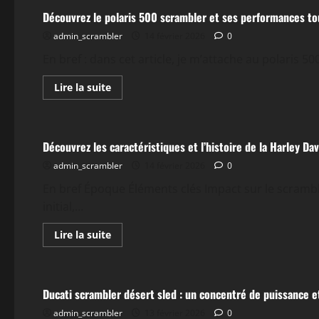
Découvrez le polaris 500 scrambler et ses performances to
admin_scrambler
14 février 2026
0
En bref : dans cet article, je m’attache au polaris 5
En
Lire la suite
savoir
plus
Actualités
sur
Découvrez
le
Découvrez les caractéristiques et l’histoire de la Harley D
polaris
500
admin_scrambler
scrambler
14 février 2026
0
et
ses
En bref Époque Éléments clés Impact sur le scramb
performances
initial,...
tout-
terrain
En
Lire la suite
savoir
plus
Actualités
sur
Découvrez
les
Ducati scrambler désert sled : un concentré de puissance e
caractéristiques
et
admin_scrambler
l’histoire
13 février 2026
0