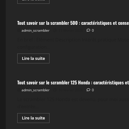
savoir
plus
Actualités
sur
Tout
savoir
Tout savoir sur la scrambler 500 : caractéristiques et conse
sur
la
admin_scrambler
scrambler
11 février 2026
0
Honda
125
En bref : Élément Description Intérêt pratique Mot
et
configuration...
ses
avantages
En
Lire la suite
savoir
plus
Actualités
sur
Tout
savoir
Tout savoir sur le scrambler 125 Honda : caractéristiques e
sur
la
admin_scrambler
scrambler
10 février 2026
0
500
:
Le scrambler 125 Honda est devenu, pour moi auss
caractéristiques
d’entrée...
et
conseils
En
Lire la suite
savoir
plus
Actualités