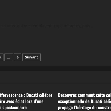
scooter qui me semblaient trop limitantes, puis...
n
4
…
6
Suivant
ons
Actualités
ffervescence : Ducati célèbre
Découvrez comment cette col
ire avec éclat lors d’une
exceptionnelle de Ducati célè
 spectaculaire
propage l’héritage du constr