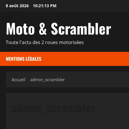
Aller
8 août 2026
10:21:14 PM
au
contenu
Moto & Scrambler
Toute l'actu des 2 roues motorisées
MENTIONS LÉGALES
Accueil
admin_scrambler
admin_scrambler
Actualités