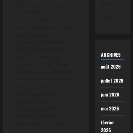
Aucun
ressources utiles pour
commentaire
approfondir, notamment
à afficher.
des guides dédiés et des
retours d’expérience, afin
que vous puissiez
comparer les modèles et
les prix sur le marché
ARCHIVES
actuel. Pour ceux qui
veulent aller plus loin, je
août 2026
vous indiquerai des liens
pertinents et des astuces
juillet 2026
concrètes pour éviter les
pièges courants et
juin 2026
optimiser votre
mai 2026
apprentissage de la
conduite scrambler.
février
Maintenant, place à la
2026
première grande étape: