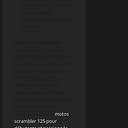
expérience et d’avancer
vers des styles
différents sans changer
de moto.
Pour ceux qui veulent
approfondir ce point, je
vous invite à jeter un œil à
des guides spécialisés et à
comparer des modèles
concretement, afin de
vérifier si votre choix
répond vraiment à vos
besoins. Par exemple, vous
pouvez explorer les
ressources sur les
motos
scrambler 125 pour