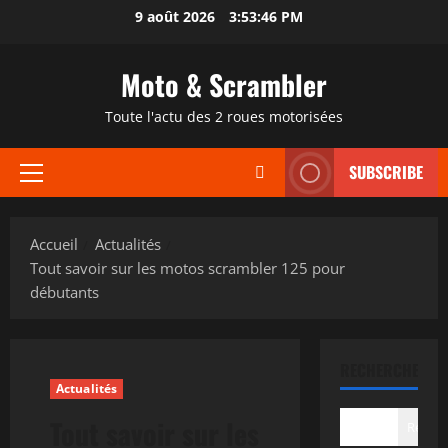
Aller
9 août 2026
3:53:47 PM
au
contenu
Moto & Scrambler
Toute l'actu des 2 roues motorisées
SUBSCRIBE
Menu
principal
Accueil
Actualités
Tout savoir sur les motos scrambler 125 pour
débutants
RECHERCHER
Actualités
Tout savoir sur les
Recher