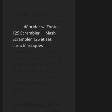
Pour aller plus loin, voici
des ressources utiles sur le
sujet:
débrider sa Zontes
125 Scrambler
et
Mash
Scrambler 125 et ses
caractéristiques
. Vous y
trouverez des détails sur
les options, les spécificités
et les compromis entre les
modèles, afin d’affiner
votre choix en fonction de
vos habitudes et de votre
budget.
Le cadre légal et la