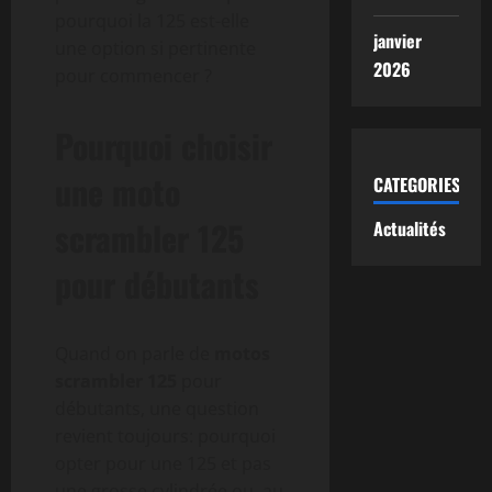
pourquoi la 125 est-elle
janvier
une option si pertinente
2026
pour commencer ?
Pourquoi choisir
une moto
CATEGORIES
scrambler 125
Actualités
pour débutants
Quand on parle de
motos
scrambler 125
pour
débutants, une question
revient toujours: pourquoi
opter pour une 125 et pas
une grosse cylindrée ou, au