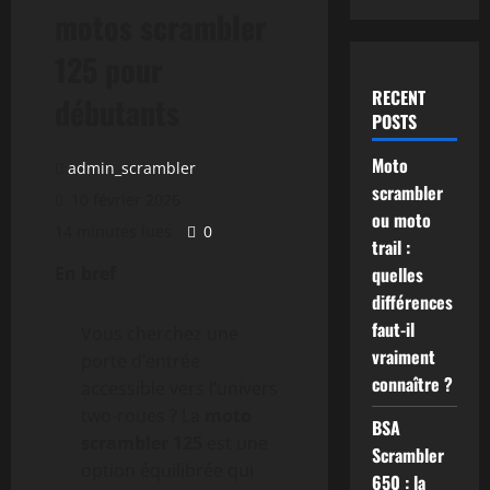
motos scrambler
125 pour
RECENT
débutants
POSTS
Moto
admin_scrambler
scrambler
10 février 2026
ou moto
14 minutes lues
0
trail :
En bref
quelles
différences
faut-il
Vous cherchez une
vraiment
porte d’entrée
connaître ?
accessible vers l’univers
two-roues ? La
moto
BSA
scrambler 125
est une
Scrambler
option équilibrée qui
650 : la