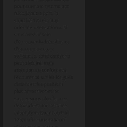
pour suivre le rythme des
rues. D’autre part, la
sportive 125 est plus
orientée « sensation ». Si
vous avez besoin
d’éprouver l’adrénaline et
d’un coup de cœur
stylistique, cette catégorie
peut séduire, mais
attention au confort et à
l’endurance sur les longues
distances: les positions
plus agressives et les
suspensions plus fermes
demandent une certaine
adaptation. Quant au trail
125, il offre une capacité
d’accueil des terrains