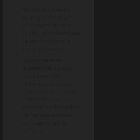
Vitesse et conduite
:
privilégiez des trajets
plus courts, en milieu
urbain, pour développer
la coordination et la
route en douceur.
Ajustements et
accessoires
: équipez
votre scrambler
d’éléments pratiques
comme un contrôle de
tableau de bord, un
port USB ou des options
de freinage adaptées,
sans surcharger le
véhicule.