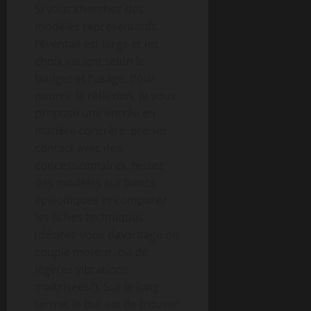
Si vous cherchez des
modèles représentatifs,
l’éventail est large et les
choix varient selon le
budget et l’usage. Pour
nourrir la réflexion, je vous
propose une entrée en
matière concrète: prenez
contact avec des
concessionnaires, testez
des modèles sur bancs
épisodiques et comparez
les fiches techniques
(désirez-vous davantage de
couple moteur, ou de
légères vibrations
maîtrisées?). Sur le long
terme, le but est de trouver