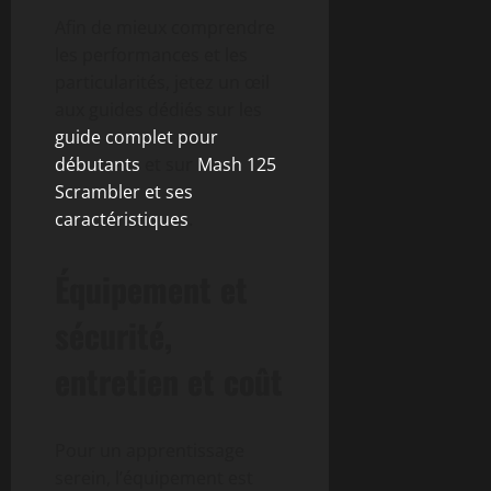
Afin de mieux comprendre
les performances et les
particularités, jetez un œil
aux guides dédiés sur les
guide complet pour
débutants
et sur
Mash 125
Scrambler et ses
caractéristiques
.
Équipement et
sécurité,
entretien et coût
Pour un apprentissage
serein, l’équipement est