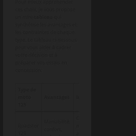
Pour mieux appréhender
ces choix, je vous propose
un mini-
tableau
qui
synthétise les avantages et
les contraintes de chaque
type. Le tableau ci-dessous
peut vous aider à cadrer
votre décision et à
préparer vos essais en
concession:
Type de
Usage
moto
Avantages
Inconvénients
recomm
125
Confort parfois
Maniabilité,
Roadster
moyen sur
Ville +
confort,
125
autoroute
balades