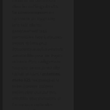
l’arrêt et les demi-tours
dans les parkings étroits.
La consommation
est
rarement un souci avec
une 125; elle est
généralement très
compétitive face à d’autres
motos et bien plus
économique qu’un véhicule
automobile pour les trajets
urbains. Puis, l’allègement
financier se fait sentir dès
l’achat et dans l’
entretien
moto 125
: les pièces et la
main d’œuvre coûtent
moins cher que sur des
modèles plus puissants, et
l’assurance reste plus