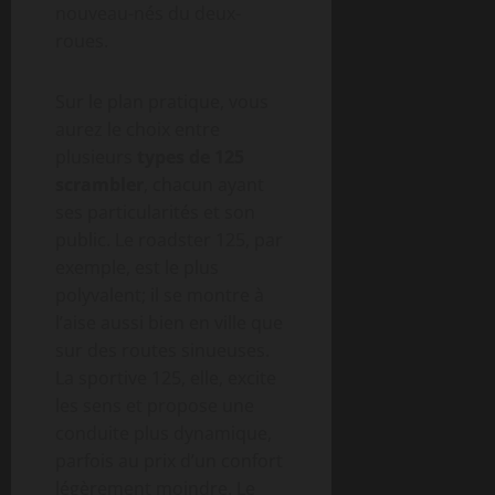
nouveau-nés du deux-
roues.
Sur le plan pratique, vous
aurez le choix entre
plusieurs
types de 125
scrambler
, chacun ayant
ses particularités et son
public. Le roadster 125, par
exemple, est le plus
polyvalent; il se montre à
l’aise aussi bien en ville que
sur des routes sinueuses.
La sportive 125, elle, excite
les sens et propose une
conduite plus dynamique,
parfois au prix d’un confort
légèrement moindre. Le