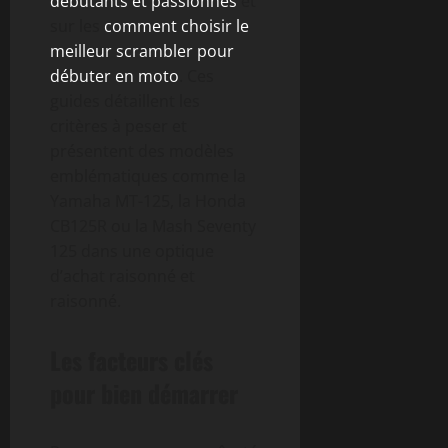
débutants et passionnés
et
sur les
comment choisir le
meilleur scrambler pour
débuter en moto
. Ces
guides détaillent les
critères à peser et
présentent des modèles
emblématiques comme la
Yamaha MT-125, la Honda
CB125R ou la Mash Seventy
125 dans une optique
d’achat raisonné et
raisonné.
Les facteurs clés
pour bien démarrer