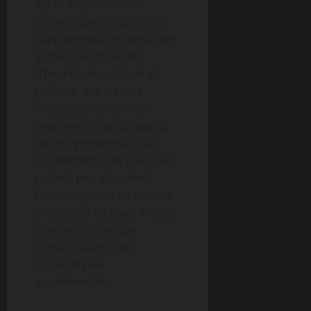
après les premières
sorties, suivre des cours
supplémentaires peut faire
gagner des dizaines
d’heures de pratique et
prévenir des erreurs
coûteuses. Dans mon
expérience, les débutants
qui progressent le plus
rapidement sont ceux qui
parlent peu et roulent
beaucoup, tout en restant
conscients de leurs limites
et en sollicitant des
conseils auprès de
motards plus
expérimentés.