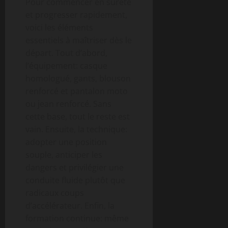
Pour commencer en sûreté
et progresser rapidement,
voici les éléments
essentiels à maîtriser dès le
départ. Tout d’abord,
l’équipement: casque
homologué, gants, blouson
renforcé et pantalon moto
ou jean renforcé. Sans
cette base, tout le reste est
vain. Ensuite, la technique:
adopter une position
souple, anticiper les
dangers et privilégier une
conduite fluide plutôt que
radicaux coups
d’accélérateur. Enfin, la
formation continue: même