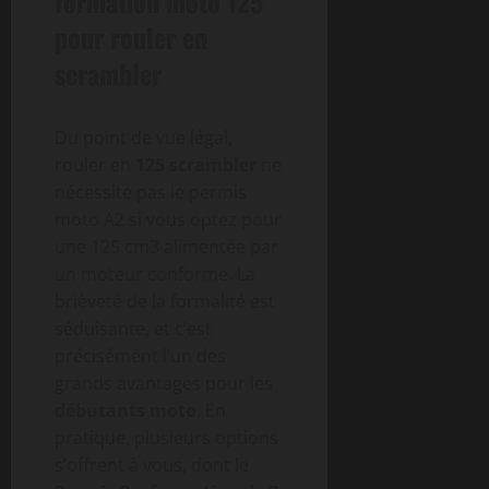
formation moto 125
pour rouler en
scrambler
Du point de vue légal,
rouler en
125 scrambler
ne
nécessite pas le permis
moto A2 si vous optez pour
une 125 cm3 alimentée par
un moteur conforme. La
brièveté de la formalité est
séduisante, et c’est
précisément l’un des
grands avantages pour les
débutants moto
. En
pratique, plusieurs options
s’offrent à vous, dont le