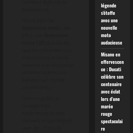
combine légèreté et
légende
polyvalence.
s’étoffe
avec une
Idéale pour les
nouvelle
débutants moto
, elle
moto
offre une
formation
audacieuse
moto 125
plus douce
que les cylindrées plus
Misano en
importantes et reste
effervescen
adaptée à la circulation
ce : Ducati
urbaine comme aux
célèbre son
balades sur routes
centenaire
secondaires.
avec éclat
Dans ce guide, je
lors d’une
partage mes
marée
expériences et mes
rouge
conseils pragmatiques,
spectaculai
avec des choix de
re