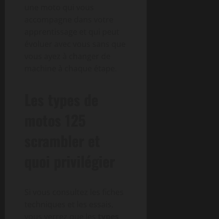
une moto qui vous
accompagne dans votre
apprentissage et qui peut
évoluer avec vous sans que
vous ayez à changer de
machine à chaque étape.
Les types de
motos 125
scrambler et
quoi privilégier
Si vous consultez les fiches
techniques et les essais,
vous verrez que les
types