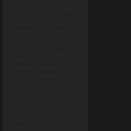
trail 125 autorise les
escapades hors route léger
et les routes non
asphaltées, tandis que la
version custom mise sur le
style et les longues
distances tout en restant
accessible pour les
débutants. Pour ceux qui
hésitent, la question clé
reste: quel est votre usage
principal et votre ressenti
sur la position de conduite?
Pour nourrir votre
réflexion, voici quelques
repères pratiques à