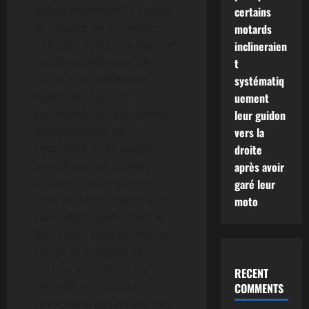
aident réellement à choisir
certains
et à rouler en scrambler
motards
125 sans se perdre dans les
inclineraien
détails techniques. On
t
parlera des différents
systématiq
types, des aspects
uement
juridiques, de l’équipement
leur guidon
indispensable, de
vers la
l’entretien et de petites
droite
anecdotes qui parlent
après avoir
souvent mieux que des
garé leur
chiffres. Mon objectif est
moto
clair: vous aider à faire le
bon choix, sans perdre de
temps ni d’argent, et
surtout en restant en
RECENT
sécurité sur la route.
COMMENTS
J’évoquerai également des