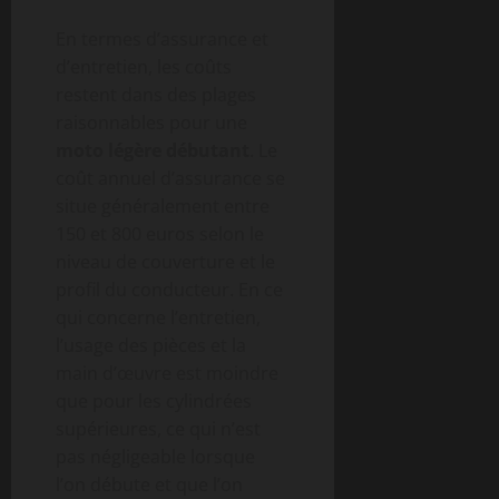
En termes d’assurance et
d’entretien, les coûts
restent dans des plages
raisonnables pour une
moto légère débutant
. Le
coût annuel d’assurance se
situe généralement entre
150 et 800 euros selon le
niveau de couverture et le
profil du conducteur. En ce
qui concerne l’entretien,
l’usage des pièces et la
main d’œuvre est moindre
que pour les cylindrées
supérieures, ce qui n’est
pas négligeable lorsque
l’on débute et que l’on