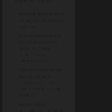
intégrer dès le départ:
Accessibilité urbaine
et
maniabilité adaptées au
trafic dense.
Coûts d’usage réduits
en comparaison des
motos de grosse
cylindrée ou des
voitures en ville.
Sécurité
renforcée par
des équipements
simples et des aides
éventuelles sur certains
modèles.
Évolutivité
: la
possibilité de gagner en