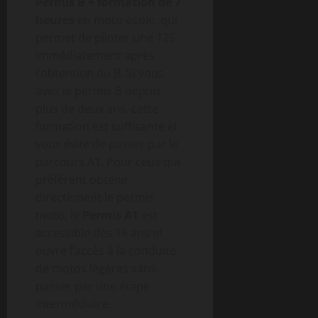
Permis B + formation de 7
heures
en moto-école, qui
permet de piloter une 125
immédiatement après
l’obtention du B. Si vous
avez le permis B depuis
plus de deux ans, cette
formation est suffisante et
vous évite de passer par le
parcours A1. Pour ceux qui
préfèrent obtenir
directement le permis
moto, le
Permis A1
est
accessible dès 16 ans et
ouvre l’accès à la conduite
de motos légères sans
passer par une étape
intermédiaire.