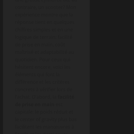
contraire, un scooter? Mon
expérience montre que la
réponse tient en quelques
chiffres simples et en une
logique de terrain: facilité
de prise en main, coût
maîtrisé et adaptabilité au
quotidien. Pour ceux qui
hésitent encore, voici les
éléments qui font la
différence et les critères
concrets à vérifier lors de
l’achat. D’abord, la
facilité
de prise en main
est
capitale: le poids réduit et
le center of gravity plus bas
facilitent les manœuvres à