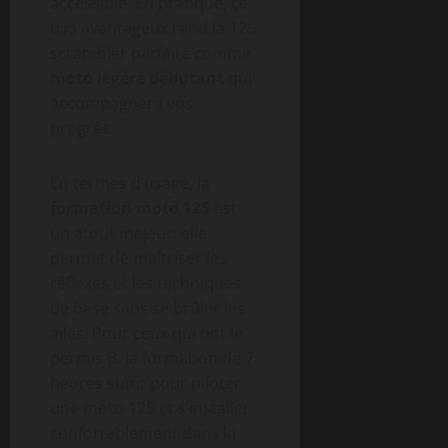
accessible. En pratique, ce
trio avantageux rend la 125
scrambler parfaite comme
moto légère débutant
qui
accompagnera vos
progrès.
En termes d’usage, la
formation moto 125
est
un atout majeur: elle
permet de maîtriser les
réflexes et les techniques
de base sans se brûler les
ailes. Pour ceux qui ont le
permis B, la formation de 7
heures suffit pour piloter
une moto 125 et s’installer
confortablement dans la