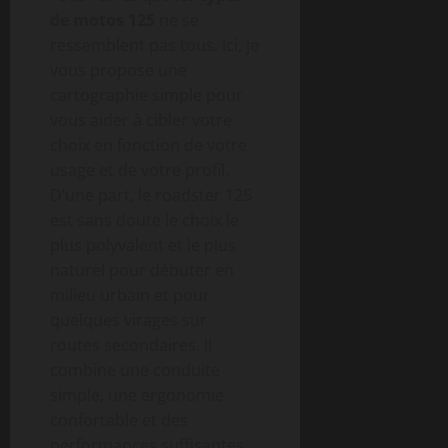
de motos 125
ne se
ressemblent pas tous. Ici, je
vous propose une
cartographie simple pour
vous aider à cibler votre
choix en fonction de votre
usage et de votre profil.
D’une part, le roadster 125
est sans doute le choix le
plus polyvalent et le plus
naturel pour débuter en
milieu urbain et pour
quelques virages sur
routes secondaires. Il
combine une conduite
simple, une ergonomie
confortable et des
performances suffisantes