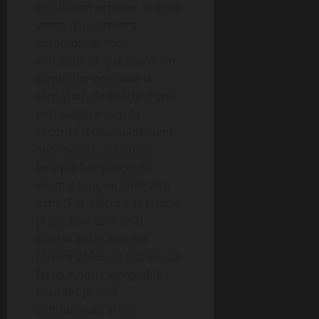
circulation urbaine. Si vous
venez d’un univers
automobile, vous
constaterez que rouler en
scrambler combine la
sensation de liberté d’une
moto légère avec la
sécurité d’un équipement
minimaliste, très utile
lorsque l’on parcourt
chaque jour un itinéraire
varié. Par ailleurs, le risque
projection et le coût
d’assurances restent
raisonnables, ce qui est un
facteur non négligeable
pour les jeunes
conducteurs et les