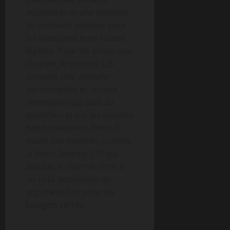
accidentés et une position
de conduite adaptée pour
les aventures hors routes
légères. Pour les amoureux
du style, le custom 125
propose une attitude
décontractée et un look
intemporel qui plaît au
quotidien et sur les balades
hebdomadaires. Enfin, il
existe des modèles comme
la Mash Seventy 125 qui
associe le charme rétro à
un coût accessible, un
argument fort pour les
budgets serrés.