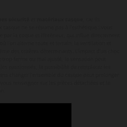
es sécurité
et
matériaux casque
, car ils
ix casque ne se résume pas à l’esthétique : vous
e par la coque et l’intérieur, qui influe directement
ù l’on alterne route et terrain, la ventilation et
ême des critères déterminants. L’impact d’un choc
st trop ferme ou mal ajusté, la sensation peut
 les passionnés, la possibilité de remplacer les
ans changer l’ensemble du casque peut prolonger
 vous renseigner sur les pièces détachées et la
on.