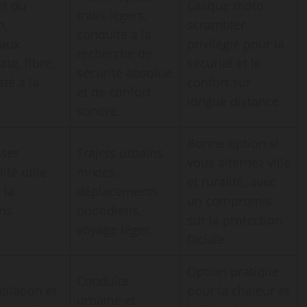
et du
Casque moto
trails légers,
n,
scrambler
conduite à la
iaux
privilégié pour la
recherche de
te, fibre,
sécurité et le
sécurité absolue
sté à la
confort sur
et de confort
longue distance.
sonore.
Bonne option si
sser
Trajets urbains
vous alternez ville
ité utile
mixtes,
et ruralité, avec
 la
déplacements
un compromis
ins
quotidiens,
sur la protection
voyage léger.
faciale.
Option pratique
Conduite
tilation et
pour la chaleur et
urbaine et