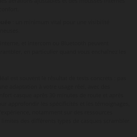
 des aérations ajustables et des mousses internes
confort.
buée
: un minimum vital pour une visibilité
ineuses.
e interne, et intercom ou Bluetooth peuvent
crambler, en particulier quand vous enchaînez les
éal est souvent le résultat de tests concrets : pas
ne adaptation à votre usage réel, avec des
onfort casque après 30 minutes de route et après
ur approfondir les spécificités et les témoignages,
d’expérience, notamment sur des ressources
s limites des différents types de casques scrambler.