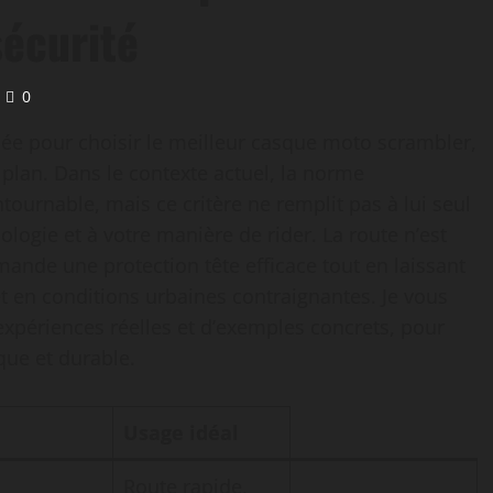
sécurité
0
ée pour choisir le meilleur casque moto scrambler,
r plan. Dans le contexte actuel, la norme
ournable, mais ce critère ne remplit pas à lui seul
logie et à votre manière de rider. La route n’est
ande une protection tête efficace tout en laissant
et en conditions urbaines contraignantes. Je vous
expériences réelles et d’exemples concrets, pour
que et durable.
Usage idéal
Route rapide,