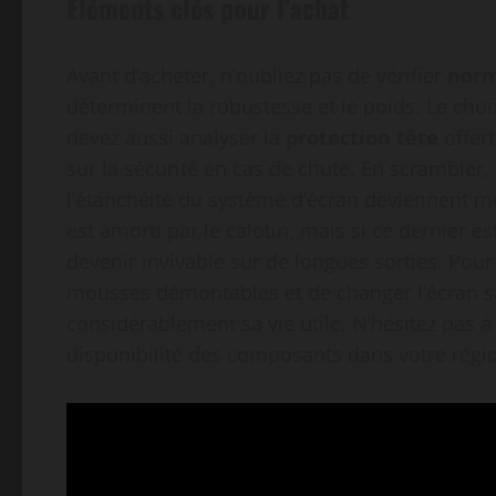
Éléments clés pour l’achat
Avant d’acheter, n’oubliez pas de vérifier
norm
déterminent la robustesse et le poids. Le cho
devez aussi analyser la
protection tête
offert
sur la sécurité en cas de chute. En scrambler, o
l’étanchéité du système d’écran deviennent m
est amorti par le calotin, mais si ce dernier e
devenir invivable sur de longues sorties. Pour
mousses démontables et de changer l’écran s
considérablement sa vie utile. N’hésitez pas à
disponibilité des composants dans votre régi