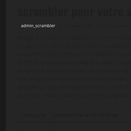
scrambler pour votre 
admin_scrambler
13 février 2026
16 minutes lues
Rédige avec moi une approche claire et nuanc
en plaçant la sécurité et le confort au premie
européenne ECE 22.06 est une référence incont
le rôle d’un équipement adapté à votre morpho
jamais une équation simple : le scrambler dem
une marge de maniabilité sur terrains variés 
propose un tour d’horizon structuré, nourri d’
que votre choix casque soit à la fois pragmati
Catégorie
Commentaire et critères