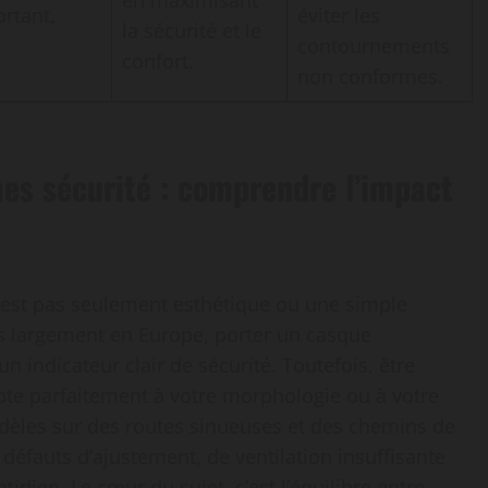
en maximisant
rtant,
éviter les
la sécurité et le
contournements
confort.
non conformes.
es sécurité : comprendre l’impact
 n’est pas seulement esthétique ou une simple
us largement en Europe, porter un casque
 indicateur clair de sécurité. Toutefois, être
pte parfaitement à votre morphologie ou à votre
modèles sur des routes sinueuses et des chemins de
 défauts d’ajustement, de ventilation insuffisante
dien. Le cœur du sujet, c’est l’équilibre entre