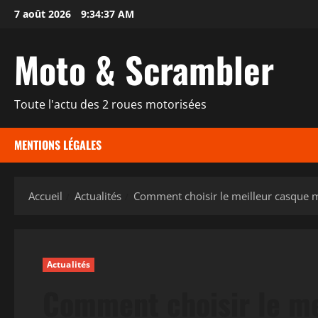
Aller
7 août 2026
9:34:37 AM
au
contenu
Moto & Scrambler
Toute l'actu des 2 roues motorisées
MENTIONS LÉGALES
Accueil
Actualités
Comment choisir le meilleur casque m
Actualités
Comment choisir le me