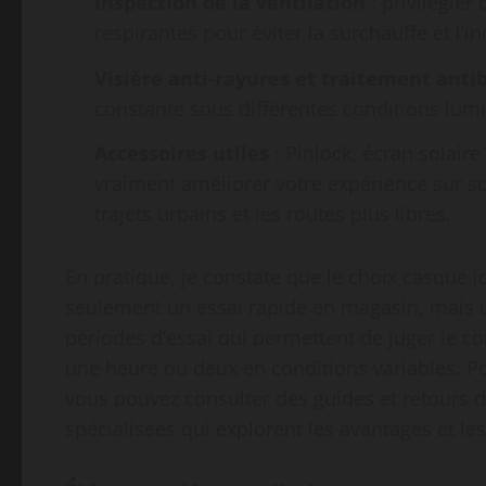
Inspection de la ventilation
: privilégier
respirantes pour éviter la surchauffe et l’in
Visière anti-rayures et traitement anti
constante sous différentes conditions lum
Accessoires utiles
: Pinlock, écran solair
vraiment améliorer votre expérience sur s
trajets urbains et les routes plus libres.
En pratique, je constate que le choix casque id
seulement un essai rapide en magasin, mais u
périodes d’essai qui permettent de juger le c
une heure ou deux en conditions variables. Po
vous pouvez consulter des guides et retours 
spécialisées qui explorent les avantages et le