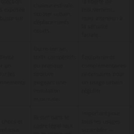
rotection
la liberté de
chaleur estivale,
us exposée
mouvement…
scooter urbain,
obuste sur
mais attention à
déplacements
la sécurité
courts.
faciale.
Outre-terrain,
llente
trails compétitifs
Équipements
ir un
ou pratique
complémentaires
ur les
sportive
nécessaires pour
ronnements
exigeant une
un usage urbain
ventilation
régulier.
maximale.
Important pour
Rester dans le
 chocs et
tous les usages
cadre légal tout
ent tous
scrambler —