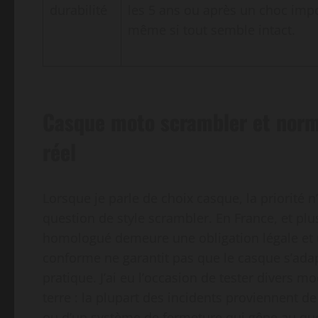
durabilité
les 5 ans ou après un choc impo
même si tout semble intact.
Casque moto scrambler et norm
réel
Lorsque je parle de choix casque, la priorité
question de style scrambler. En France, et pl
homologué demeure une obligation légale et un
conforme ne garantit pas que le casque s’ada
pratique. J’ai eu l’occasion de tester divers 
terre : la plupart des incidents proviennent de
ou d’un système de fermeture qui gêne au quoti