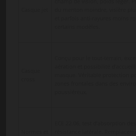
champ de vision, poids léger. P
Casque jet
du menton moindre, visière pl
et parfois anti-rayures moins r
certains modèles.
Conçu pour le tout-terrain, exce
aération et possibilité d’accueill
Casque
masque. Véritable protection po
cross
zones frontales dans des envi
poussiéreux.
ECE 22.06, test d’absorption des
Normes et
résistance latérale. Remplacem