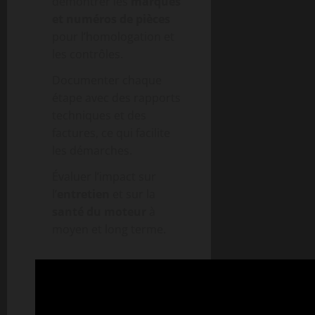
démontrer les
marques
et numéros de pièces
pour l’homologation et
les contrôles.
Documenter chaque
étape avec des rapports
techniques et des
factures, ce qui facilite
les démarches.
Évaluer l’impact sur
l’
entretien
et sur la
santé du moteur
à
moyen et long terme.