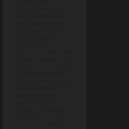
seulement gagner
quelques kilomètres par
heure. J’ai observé que des
gains de performance
s’accompagnent souvent
d’un changement de
comportement sur la
route: la moto peut devenir
plus vive en réponse, et les
réactions du train avant et
du système de freinage
nécessitent une adaptation
du style de pilotage. Cette
réalité est le cœur du
raisonnement: si vous
cherchez une sensation
plus puissante, assurez-
vous que votre pilotage et