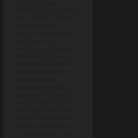
peuvent être jugées
illégales et exposer le pilote
à des sanctions, même si
l’usage est privé ou sur
route. Le cadre européen
place l’accent sur la
sécurité et sur le respect
des normes techniques, ce
qui implique que toute
transformation majeure
doit pouvoir être
démontrée et certifiée
pour pouvoir figurer dans
le registre des véhicules
homologués. Il est crucial
de vérifier les exigences
locales et de s’adresser à
un spécialiste pour évaluer