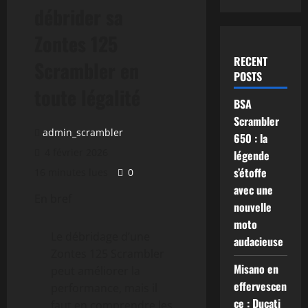
débrider sa
Zontes 125
RECENT
Scrambler en
POSTS
toute légalité
BSA
Scrambler
admin_scrambler
650 : la
4 février 2026
légende
s’étoffe
16 minutes lues
0
avec une
En bref
nouvelle
moto
Le débridage d’une
audacieuse
Zontes 125 Scrambler
Misano en
peut améliorer la
effervescen
performance, mais il
ce : Ducati
faut en comprendre les