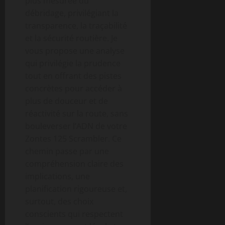
plus mesurée du
débridage, privilégiant la
transparence, la traçabilité
et la sécurité routière. Je
vous propose une analyse
qui privilégie la prudence
tout en offrant des pistes
concrètes pour accéder à
plus de douceur et de
réactivité sur la route, sans
bouleverser l’ADN de votre
Zontes 125 Scrambler. Ce
chemin passe par une
compréhension claire des
implications, une
planification rigoureuse et,
surtout, des choix
conscients qui respectent