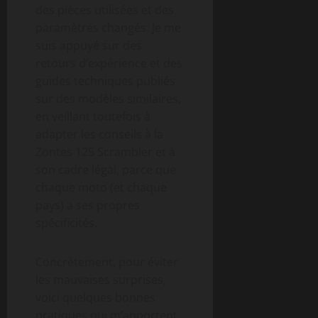
des pièces utilisées et des
paramètres changés. Je me
suis appuyé sur des
retours d’expérience et des
guides techniques publiés
sur des modèles similaires,
en veillant toutefois à
adapter les conseils à la
Zontes 125 Scrambler et à
son cadre légal, parce que
chaque moto (et chaque
pays) a ses propres
spécificités.
Concrètement, pour éviter
les mauvaises surprises,
voici quelques bonnes
pratiques qui m’apportent