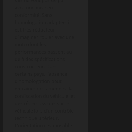
s’ils ne vont pas de pair
avec une mise en
conformité. Sans
homologation adaptée, il
est très réducteur
d’imaginer rouler avec une
moto dont les
performances passent au-
delà des spécifications
constructeur. Dans
certains pays, l’absence
d’homologation peut
entraîner des amendes, la
confiscation du véhicule, et
des répercussions sur le
véhicule lors d’un contrôle
technique ultérieur.
L’orientation responsable