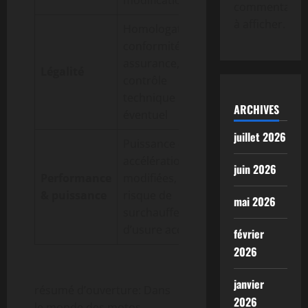
modification
normes
commentaire
à afficher.
Homologation,
Cadre strict
conformité,
dans
assurance,
plusieurs
Légalité
contrôle
pays;
technique
vérifications
ARCHIVES
éventuel
obligatoires
juillet 2026
Puissance et
Amélioration
accélération
juin 2026
possible, mais
Performance
modifiées,
encadrée par
& puissance
risque de
mai 2026
des normes
surchauffe et
de sécurité
d’usure accrue
février
2026
janvier
résumé d’ouverture: Dans
2026
le monde des motos