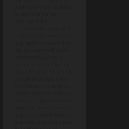
pour rester dans les limites
acceptables par les
autorités et les
constructeurs. En parallèle,
l’impact sur l’assurance et
la garantie ne saurait être
négligé: une modification
non homologuée peut
conduire à des exclusions,
des coûts supplétifs et des
complications lors d’un
contrôle technique ou d’un
sinistre. Dans ce cadre, ma
pratique s’appuie sur une
approche en trois étapes:
diagnostic, planification et
exécution, avec une phase