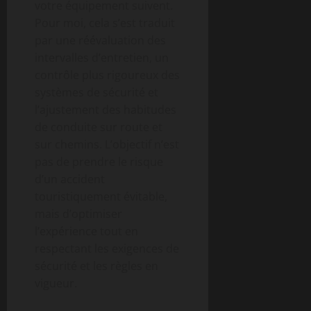
votre équipement suivent.
Pour moi, cela s’est traduit
par une réévaluation des
intervalles d’entretien, un
contrôle plus rigoureux des
systèmes de sécurité et
l’ajustement des habitudes
de conduite sur route et
sur chemins. L’objectif n’est
pas de prendre le risque
d’un accident
touristiquement évitable,
mais d’optimiser
l’expérience tout en
respectant les exigences de
sécurité et les règles en
vigueur.