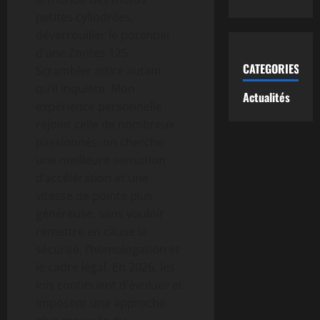
petites cylindrées,
déverrouiller le potentiel
d’une Zontes 125
CATEGORIES
Scrambler attire autant
qu’il inquiète. Mon
Actualités
expérience personnelle
rejoint celle de nombreux
passionnés: on cherche
une meilleure sensation
d’accélération et une
vitesse de pointe plus
généreuse, sans vouloir
remettre en cause la
sécurité, l’homologation et
le cadre légal. En 2026, les
lois continuent d’évoluer et
imposent une approche