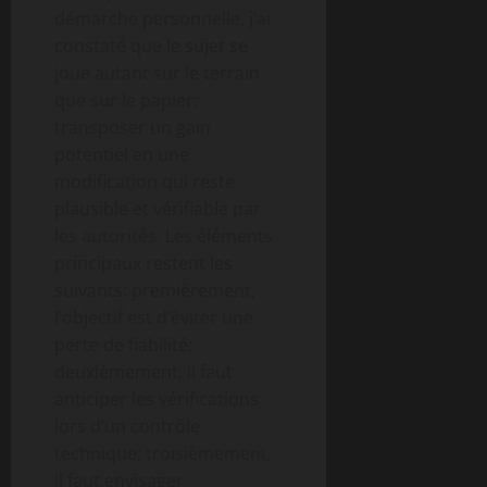
démarche personnelle, j’ai
constaté que le sujet se
joue autant sur le terrain
que sur le papier:
transposer un gain
potentiel en une
modification qui reste
plausible et vérifiable par
les autorités. Les éléments
principaux restent les
suivants: premièrement,
l’objectif est d’éviter une
perte de fiabilité;
deuxièmement, il faut
anticiper les vérifications
lors d’un contrôle
technique; troisièmement,
il faut envisager