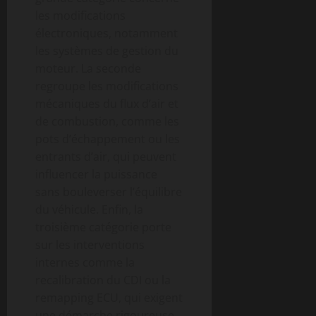
les modifications
électroniques, notamment
les systèmes de gestion du
moteur. La seconde
regroupe les modifications
mécaniques du flux d’air et
de combustion, comme les
pots d’échappement ou les
entrants d’air, qui peuvent
influencer la puissance
sans bouleverser l’équilibre
du véhicule. Enfin, la
troisième catégorie porte
sur les interventions
internes comme la
recalibration du CDI ou la
remapping ECU, qui exigent
une démarche rigoureuse