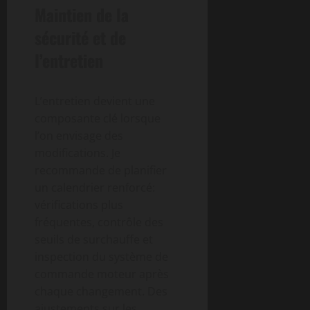
Maintien de la
sécurité et de
l’entretien
L’entretien devient une
composante clé lorsque
l’on envisage des
modifications. Je
recommande de planifier
un calendrier renforcé:
vérifications plus
fréquentes, contrôle des
seuils de surchauffe et
inspection du système de
commande moteur après
chaque changement. Des
ajustements sur les