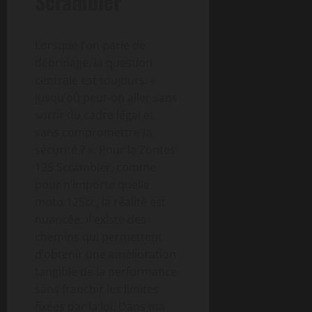
Scrambler
Lorsque l’on parle de
débridage, la question
centrale est toujours: «
jusqu’où peut-on aller sans
sortir du cadre légal et
sans compromettre la
sécurité ? ». Pour la Zontes
125 Scrambler, comme
pour n’importe quelle
moto 125cc, la réalité est
nuancée: il existe des
chemins qui permettent
d’obtenir une amélioration
tangible de la performance
sans franchir les limites
fixées par la loi. Dans ma