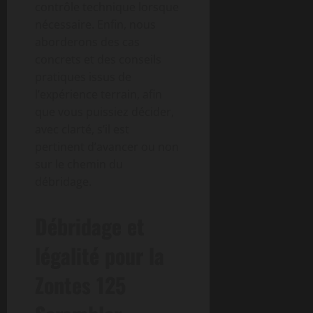
contrôle technique lorsque
nécessaire. Enfin, nous
aborderons des cas
concrets et des conseils
pratiques issus de
l’expérience terrain, afin
que vous puissiez décider,
avec clarté, s’il est
pertinent d’avancer ou non
sur le chemin du
débridage.
Débridage et
légalité pour la
Zontes 125