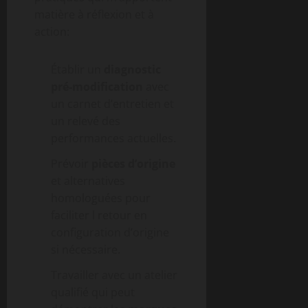
matière à réflexion et à
action:
Établir un
diagnostic
pré-modification
avec
un carnet d’entretien et
un relevé des
performances actuelles.
Prévoir
pièces d’origine
et alternatives
homologuées pour
faciliter l retour en
configuration d’origine
si nécessaire.
Travailler avec un atelier
qualifié qui peut