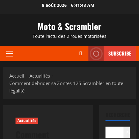
Aller
8 août 2026
6:41:49 AM
au
contenu
Moto & Scrambler
Toute l'actu des 2 roues motorisées
SUBSCRIBE
Menu
principal
Accueil
Actualités
Comment débrider sa Zontes 125 Scrambler en toute
légalité
RECHERCHER
Actualités
Comment
Recher