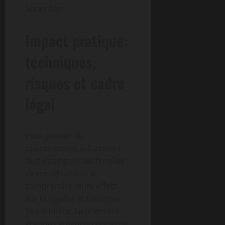
Scrambler.
Impact pratique:
techniques,
risques et cadre
légal
Pour passer du
raisonnement à l’action, il
faut distinguer les familles
de modifications et
comprendre leurs effets
sur la légalité et l’éthique
de conduite. La première
grande catégorie concerne