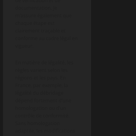
de vérification et de
documentation. Je
m’assure également que
chaque étape est
clairement traçable et
conforme au cadre légal en
vigueur.
En matière de légalité, les
règles varient selon les
régions et les pays. En
France, par exemple, la
légalité du débridage
dépend fortement d’une
homologation ou d’un
contrôle de conformité.
Sans homologation
adaptée, les modifications