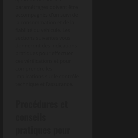
paramétrages doivent être
accompagnés d’un suivi de
la consommation et de la
fiabilité du véhicule. Les
sections suivantes vous
donneront des indications
pratiques pour effectuer
ces vérifications et pour
comprendre les
implications sur le contrôle
technique et l’assurance.
Procédures et
conseils
pratiques pour