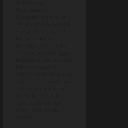
les démarches
d’homologation
nécessaires avant toute
intervention. Pour ceux qui
envisagent une approche
plus raisonnée du
débridage, la voie la plus
sûre consiste à privilégier
des pièces et des procédés
déjà homologués et
certifiés, même si cela peut
limiter le gain en puissance.
Cette approche garantit
une meilleure stabilité sur
route et une meilleure
traçabilité en cas de
contrôle.