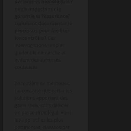
déclarée et homologuée?
quels impacts sur la
garantie et l’assurance?
comment documenter le
processus pour faciliter
les contrôles?
Ces
interrogations simples
guident la démarche et
évitent des surprises
coûteuses.
En matière de méthodes,
j’ai constaté que certaines
solutions apportent des
gains réels, sans délivrer
un passe-droit légal. Voici
les approches les plus
pertinentes, classées par