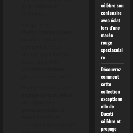
célèbre son
enjeux légaux et
centenaire
techniques.
avec éclat
La légalité et
lors d’une
l’homologation jouent
marée
un rôle central: sans
rouge
conformité, vous
spectaculai
risquez des sanctions,
re
l’assurance et le
Découvrez
contrôle technique
comment
peuvent être impactés.
cette
Pour rester dans une
collection
logique sûre, privilégier
exceptionn
des approches
elle de
professionnelles et
Ducati
homologuées, et
célèbre et
anticiper l’entretien et la
propage
maintenance.