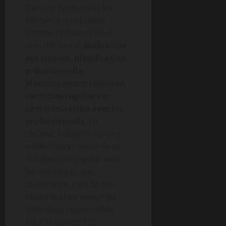
Dans ce cadre, voici les
éléments que j’utilise
comme référence pour
mes décisions:
évaluation
des risques
,
planification
prévisionnelle
,
investissement raisonné
,
contrôles réguliers
et
communication avec les
professionnels
. En
résumé, l’objectif est une
amélioration mesurée et
durable, compatible avec
les normes et avec
l’assurance: c’est là que
réside la vraie valeur du
débridage responsable
pour la Zontes 125