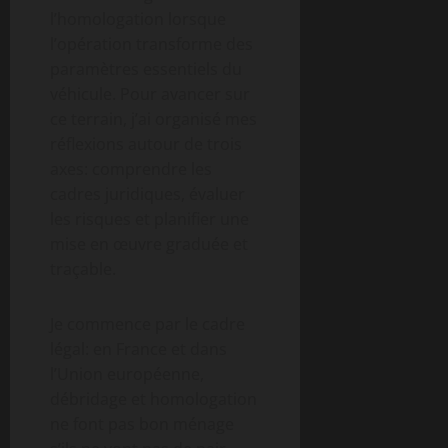
l’homologation lorsque
l’opération transforme des
paramètres essentiels du
véhicule. Pour avancer sur
ce terrain, j’ai organisé mes
réflexions autour de trois
axes: comprendre les
cadres juridiques, évaluer
les risques et planifier une
mise en œuvre graduée et
traçable.
Je commence par le cadre
légal: en France et dans
l’Union européenne,
débridage et homologation
ne font pas bon ménage