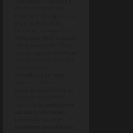
consiste donc à privilégier
des modifications qui
respectent les exigences de
sécurité, et, lorsque
nécessaire, à entamer les
démarches d’homologation
afin de pouvoir bénéficier
d’un enregistrement officiel
et d’un contrôle technique
qui n’ajoute pas
d’inquiétude à chaque
inspection. Pour tout
projet, je recommande de
se poser les questions
suivantes:
la modification
est-elle conforme aux
normes de sécurité?
l’opération peut-elle être