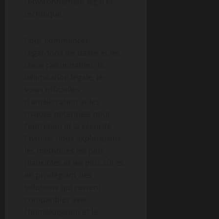
l’environnement légal et
technique.
Pour commencer,
regardons les bases et les
choix raisonnables: la
délimitation légale, les
voies officielles
d’amélioration et les
risques potentiels pour
l’entretien et la sécurité.
Ensuite, nous explorerons
les méthodes les plus
plausibles et les plus sûres,
en privilégiant des
solutions qui restent
compatibles avec
l’homologation et le