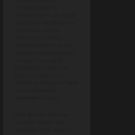
d’autres semblent
complexes mais se
dénouent après un simple
ajustement de câble ou de
connecteur. Le plus
important est d’être
méthodique et de ne pas
négliger les petites alertes.
L’atelier Ducati agréé
possède les outils et les
pièces d’origine pour
réaliser un diagnostic fiable
et une
réparation
scrambler
durable.
Pour illustrer, voici une
situation typique: une
Scrambler ICON, après 12