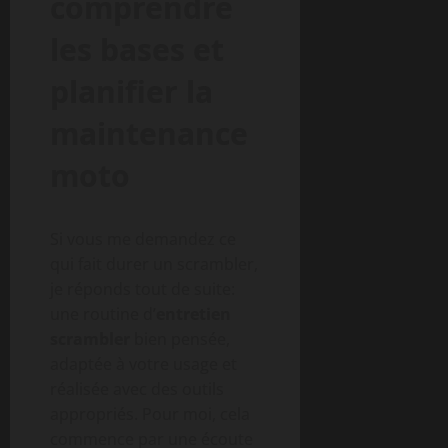
comprendre
les bases et
planifier la
maintenance
moto
Si vous me demandez ce
qui fait durer un scrambler,
je réponds tout de suite:
une routine d’
entretien
scrambler
bien pensée,
adaptée à votre usage et
réalisée avec des outils
appropriés. Pour moi, cela
commence par une écoute