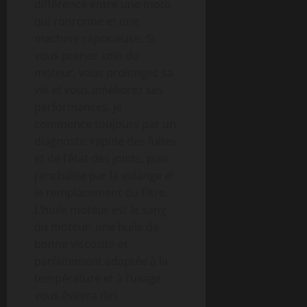
différence entre une moto
qui ronronne et une
machine capricieuse. Si
vous prenez soin du
moteur, vous prolongez sa
vie et vous améliorez ses
performances. Je
commence toujours par un
diagnostic rapide des fuites
et de l’état des joints, puis
j’enchaîne par la vidange et
le remplacement du filtre.
L’huile moteur est le sang
du moteur: une huile de
bonne viscosité et
parfaitement adaptée à la
température et à l’usage
vous évitera des