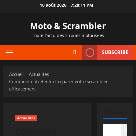
Aller
10 août 2026
7:28:12 PM
au
contenu
Moto & Scrambler
Toute l'actu des 2 roues motorisées
SUBSCRIBE
Menu
principal
Accueil
Actualités
Comment entretenir et réparer votre scrambler
efficacement
RECHERCHER
Actualités
Comment
Recher