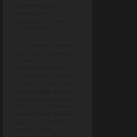
scrambler
périodique
selon le carnet du
constructeur et votre
utilisation réelle.
Mon expérience montre
que l’un des pièges les plus
répandus est de repousser
les contrôles jusqu’à ce
qu’un bruit ou une alerte
s’allume. Or, dans le cadre
d’un scrambler, les pièces
mobiles et les solutions de
sécurité comme l’ABS ou le
système Desmo Service
exigent une attention
soutenue. Pour