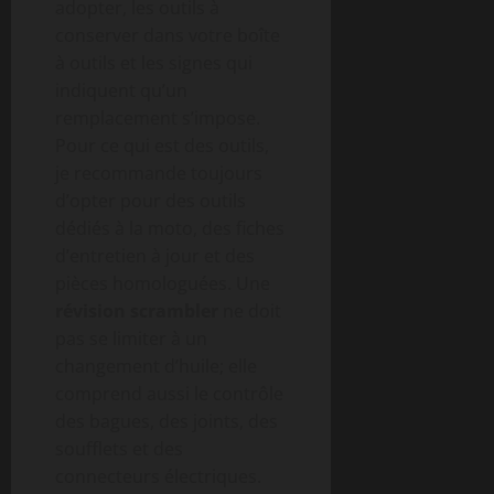
adopter, les outils à
conserver dans votre boîte
à outils et les signes qui
indiquent qu’un
remplacement s’impose.
Pour ce qui est des outils,
je recommande toujours
d’opter pour des outils
dédiés à la moto, des fiches
d’entretien à jour et des
pièces homologuées. Une
révision scrambler
ne doit
pas se limiter à un
changement d’huile; elle
comprend aussi le contrôle
des bagues, des joints, des
soufflets et des
connecteurs électriques.