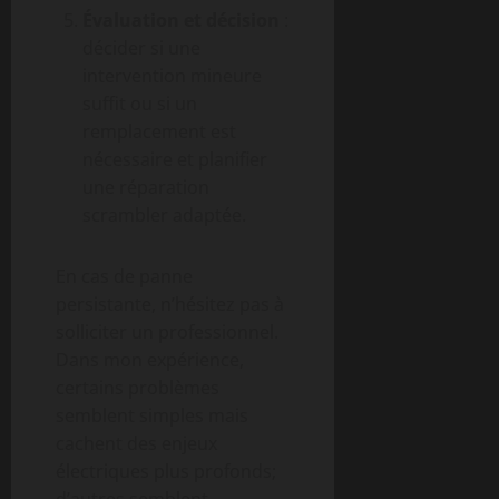
Évaluation et décision
:
décider si une
intervention mineure
suffit ou si un
remplacement est
nécessaire et planifier
une réparation
scrambler adaptée.
En cas de panne
persistante, n’hésitez pas à
solliciter un professionnel.
Dans mon expérience,
certains problèmes
semblent simples mais
cachent des enjeux
électriques plus profonds;