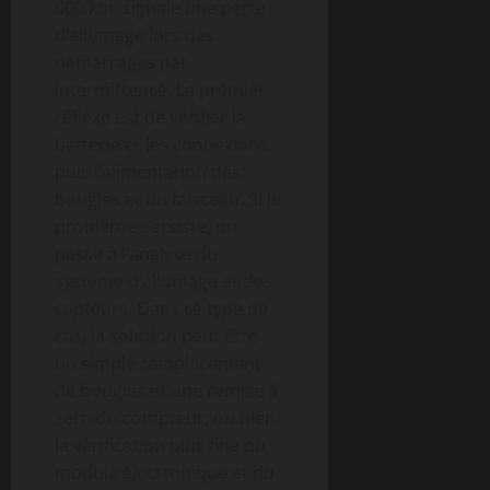
000 km, signale une perte
d’allumage lors des
démarrages par
intermittence. Le premier
réflexe est de vérifier la
batterie et les connexions,
puis l’alimentation des
bougies et du faisceau. Si le
problème persiste, on
passe à l’analyse du
système d’allumage et des
capteurs. Dans ce type de
cas, la solution peut être
un simple remplacement
de bougies et une remise à
zéro du compteur, ou bien
la vérification plus fine du
module électronique et du