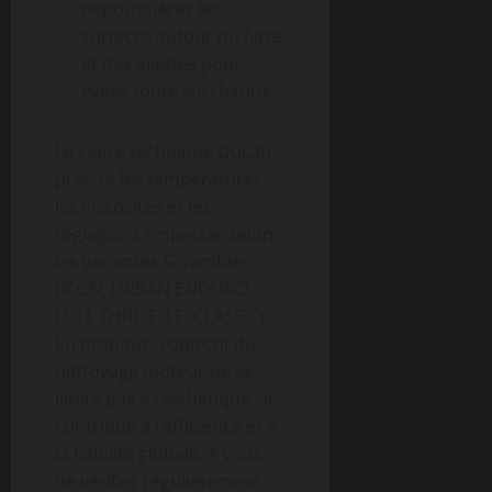
dépoussiérez les
surfaces autour du filtre
et des ailettes pour
éviter toute surchauffe.
Le cadre technique Ducati
précise les températures,
les viscosités et les
réglages à respecter selon
les variantes Scrambler
(ICON, URBAN ENDURO,
FULL THROTTLE, CLASSIC).
En pratique, l’objectif du
nettoyage moteur ne se
limite pas à l’esthétique ; il
contribue à l’efficience et à
la fiabilité globale. À vous
de vérifier régulièrement