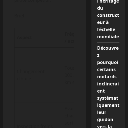
pilote compétitif.
l’héritage
du
construct
Brief
eur à
l’échelle
Fréquence
mondiale
Aspect
Point clé
/ action
Découvre
Choisir
z
une
pourquoi
Tous les 4
viscocité
certains
Changement
000 à 6 000
adaptée
motards
d’huile
km environ
et
inclinerai
vérifier
ent
le filtre
systémat
iquement
Avant
Usure,
leur
chaque
liquide
guidon
sortie,
et
Inspection freins
vers la