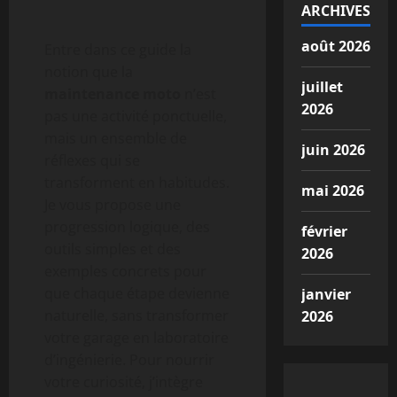
ARCHIVES
août 2026
Entre dans ce guide la
notion que la
juillet
maintenance moto
n’est
2026
pas une activité ponctuelle,
mais un ensemble de
juin 2026
réflexes qui se
transforment en habitudes.
mai 2026
Je vous propose une
progression logique, des
février
outils simples et des
2026
exemples concrets pour
que chaque étape devienne
janvier
naturelle, sans transformer
2026
votre garage en laboratoire
d’ingénierie. Pour nourrir
votre curiosité, j’intègre