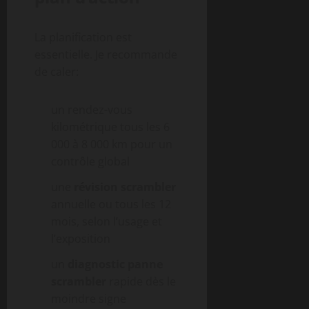
La planification est
essentielle. Je recommande
de caler:
un rendez-vous
kilométrique tous les 6
000 à 8 000 km pour un
contrôle global
une
révision scrambler
annuelle ou tous les 12
mois, selon l’usage et
l’exposition
un
diagnostic panne
scrambler
rapide dès le
moindre signe