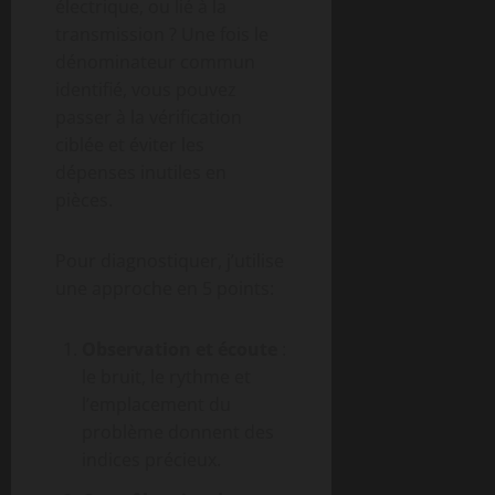
électrique, ou lié à la
transmission ? Une fois le
dénominateur commun
identifié, vous pouvez
passer à la vérification
ciblée et éviter les
dépenses inutiles en
pièces.
Pour diagnostiquer, j’utilise
une approche en 5 points:
Observation et écoute
:
le bruit, le rythme et
l’emplacement du
problème donnent des
indices précieux.