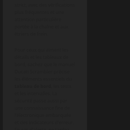
strict, avec des vérifications
plus fréquentes et une
attention particulière
portée à la chaîne et aux
étriers de frein.
Pour ceux qui aiment les
détails et les tableaux de
bord, sachez que le manuel
Ducati Scrambler précise
les éléments essentiels du
tableau de bord
, les tests
et les intervalles. La
sécurité passe aussi par
une connaissance fine de
l’électronique embarquée
et des indicateurs d’erreur.
En cas d’alerte, ne tardez