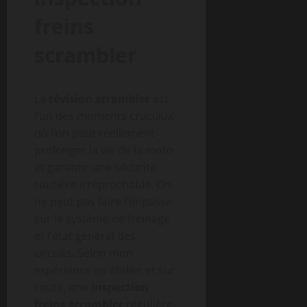
freins
scrambler
La
révision scrambler
est
l’un des moments cruciaux
où l’on peut réellement
prolonger la vie de la moto
et garantir une sécurité
routière irréprochable. On
ne peut pas faire l’impasse
sur le système de freinage
et l’état général des
circuits. Selon mon
expérience en atelier et sur
route, une
inspection
freins scrambler
régulière