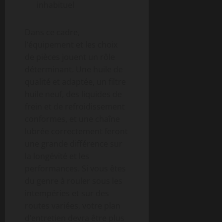
inhabituel
Dans ce cadre,
l’équipement et les choix
de pièces jouent un rôle
déterminant. Une huile de
qualité et adaptée, un filtre
huile neuf, des liquides de
frein et de refroidissement
conformes, et une chaîne
lubrée correctement feront
une grande différence sur
la longévité et les
performances. Si vous êtes
du genre à rouler sous les
intempéries et sur des
routes variées, votre plan
d’entretien devra être plus