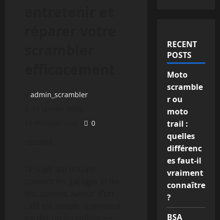
entretenir et
réparer votre
RECENT
scrambler
POSTS
efficacement
Moto
scramble
admin_scrambler
r ou
17 janvier 2026
moto
15 minutes lues
0
trail :
quelles
résumé
différenc
es faut-il
Le sujet qui occupe
vraiment
souvent les garages et les
connaître
discussions autour d’un
?
café est simple : comment
BSA
garder un scrambler en