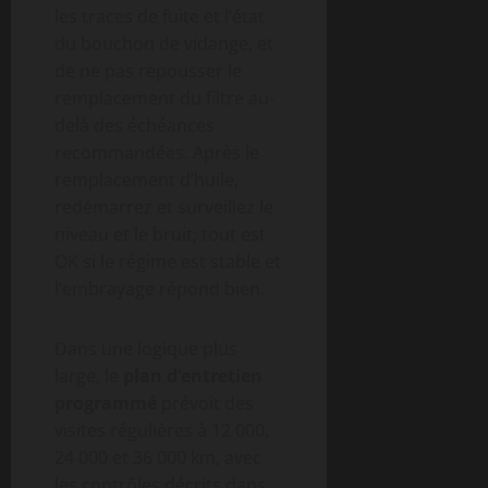
les traces de fuite et l’état
du bouchon de vidange, et
de ne pas repousser le
remplacement du filtre au-
delà des échéances
recommandées. Après le
remplacement d’huile,
redémarrez et surveillez le
niveau et le bruit; tout est
OK si le régime est stable et
l’embrayage répond bien.
Dans une logique plus
large, le
plan d’entretien
programmé
prévoit des
visites régulières à 12 000,
24 000 et 36 000 km, avec
les contrôles décrits dans