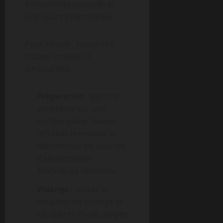
frottements excessifs et
une usure prématurée.
Pour réussir, suivez ces
étapes simples et
structurées:
Préparation
: garez le
scrambler sur une
surface plane, laissez
refroidir le moteur et
débranchez les sources
d’alimentation
électriques sensibles.
Vidange
: retirez le
bouchon de vidange et
récupérez l’huile usagée