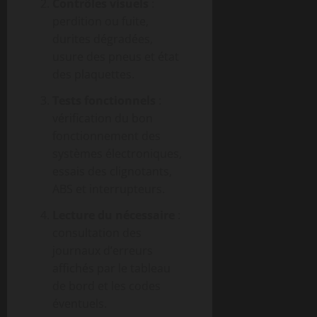
Contrôles visuels
:
perdition ou fuite,
durites dégradées,
usure des pneus et état
des plaquettes.
Tests fonctionnels
:
vérification du bon
fonctionnement des
systèmes électroniques,
essais des clignotants,
ABS et interrupteurs.
Lecture du nécessaire
:
consultation des
journaux d’erreurs
affichés par le tableau
de bord et les codes
éventuels.