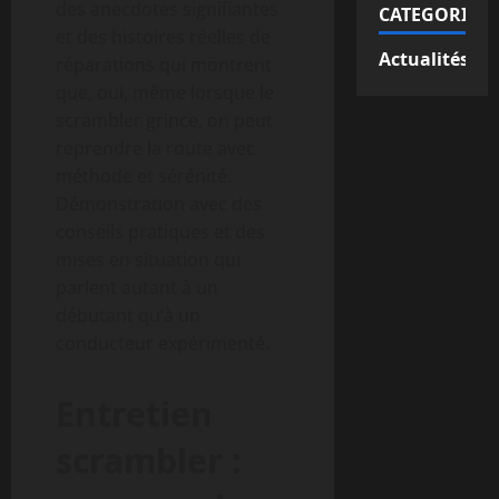
des anecdotes signifiantes
CATEGORIES
et des histoires réelles de
Actualités
réparations qui montrent
que, oui, même lorsque le
scrambler grince, on peut
reprendre la route avec
méthode et sérénité.
Démonstration avec des
conseils pratiques et des
mises en situation qui
parlent autant à un
débutant qu’à un
conducteur expérimenté.
Entretien
scrambler :