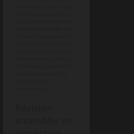
le cadre du carnet Ducati.
Pour les passionnés qui
souhaitent optimiser leur
maintenance moto
, l’idée
est simple: associer une
routine standardisée à des
ajustements spécifiques
selon le terrain et le style
de conduite. Le point clé
reste la constance et la
traçabilité des
interventions.
Révision
scrambler et
inspection