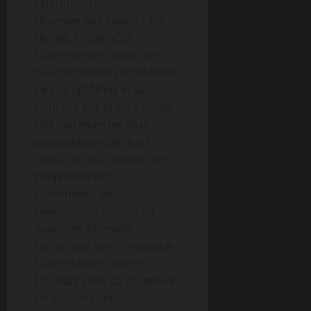
opération mystique
réservée aux experts. En
réalité, il s’agit d’un
raisonnement structuré
qui commence par l’écoute
des symptômes et se
poursuit par la vérification
des systèmes les plus
susceptibles d’être en
cause. Je vois souvent des
propriétaires qui
confondent un
ronronnement normal
avec une anomalie
réellement problématique.
La première étape est
toujours celle du tri: est-ce
un souci moteur,