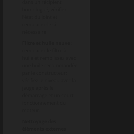
dans un récipient
homologué; vérifiez
l’état du joint et
remplacez-le si
nécessaire.
Filtre et huile neuve
:
remplacez le filtre à
huile et remplissez avec
une huile recommandée
par le constructeur;
vérifiez le niveau avec la
jauge après le
démarrage et un court
fonctionnement du
moteur.
Nettoyage des
éléments externes
: