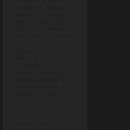
commencer, je vous
propose une
check-list
simple à mettre en œuvre:
vérifier le niveau d’huile
moteur et son état, tester
les freins et l’équipement
de sécurité, et inspecter la
chaîne et les pignons pour
détecter jeux ou usure.
Cette démarche, loin d’être
répétitive, devient un
réflexe qui vous évite des
dépenses imprévues et
améliore votre sécurité sur
la route.
Au fil des sections, nous
détaillerons les gestes à