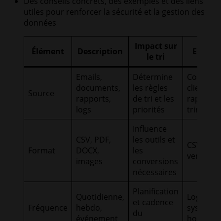
Des conseils concrets, des exemples et des liens
utiles pour renforcer la sécurité et la gestion des
données
Impact sur
Élément
Description
Exempl
le tri
Emails,
Détermine
Courrier
documents,
les règles
client,
Source
rapports,
de tri et les
rapports
logs
priorités
trimestri
Influence
CSV, PDF,
les outils et
CSV de
Format
DOCX,
les
ventes
images
conversions
nécessaires
Planification
Quotidienne,
Logs
et cadence
Fréquence
hebdo,
système
du
événement
horaires