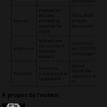
performances
Protéger les
données
Rôles, droits
Sécurité
sensibles et
et audits
respecter les
documentés
règles
Interagit avec
Connecteurs
vos sources et
Intégration
vers CSV, PDF,
systèmes
et messagerie
existants
Journal
Garantit la
d’audit des
Traçabilité
transparence et
opérations de
l’auditabilité
tri
À propos de l'auteur