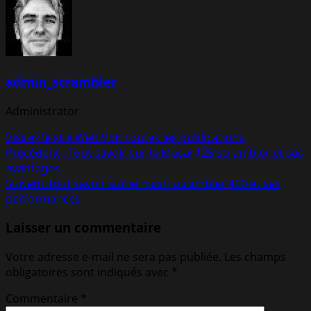
admin_scrambler
Administrator
Visitez le site Web
Voir toutes les publications
Navigation
Précédent :
Tout savoir sur la Masai 125 scrambler et ses
avantages
d’article
Suivant:
Tout savoir sur le mash scrambler 400 et ses
performances
Laisser un commentaire
Votre adresse e-mail ne sera pas publiée.
Les champs
obligatoires sont indiqués avec
*
Commentaire
*