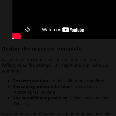
Gestion des risques et continuité
La gestion des risques est centrale pour maintenir
l’efficacité au fil du temps. Envisagez une approche qui
combine :
Des tests continus
et des validations régulières
Des sauvegardes multi-sites
et des plans de
reprise après incident
Une surveillance proactive
et des alertes en cas
d’écarts
Ces éléments aident à déceler rapidement les anomalies