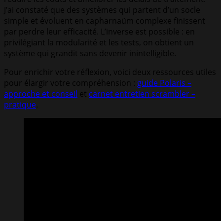
J’ai constaté que des systèmes qui partent d’un socle
simple et évoluent en capharnaüm complexe finissent
par perdre leur efficacité. L’inverse est possible : en
privilégiant la modularité et les tests, on obtient un
système qui grandit sans devenir inintelligible.
Pour enrichir votre réflexion, voici deux ressources utiles
pour élargir votre compréhension :
guide Polaris –
approche et conseil
et
carnet entretien scrambler –
pratique
.