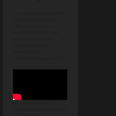
Pour mieux comprendre ce
qui se passe lors d’un
débridage sur banc
dynamométrique, cette
vidéo illustre bien le
déroulement d’une
intervention
professionnelle sur moto :
La vidéo détaille les
modifications possibles sur
l’échappement et