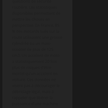
questions de sécurité
routière. Les statistiques
disponibles permettent de
mettre les choses en
perspective. En France, 85
% des motards tués sur la
route utilisaient une grosse
cylindrée ou un maxi-
scooter de plus de 125
cm3. Un accident de moto
a statistiquement 20 fois
plus de risques d’être
mortel qu’un accident en
voiture. Ces données ne
visent pas à décourager le
débridage légal, mais à
rappeler que libérer la
puissance d’une machine