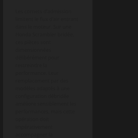
Les cornets d’admission
limitent le flux d’air entrant
dans le moteur. Sur une
Honda Scrambler bridée,
ces pièces sont
dimensionnées
délibérément pour
restreindre la
performance. Leur
remplacement par des
modèles adaptés à une
configuration débridée
améliore sensiblement les
performances, mais cette
opération doit
impérativement
accompagner la