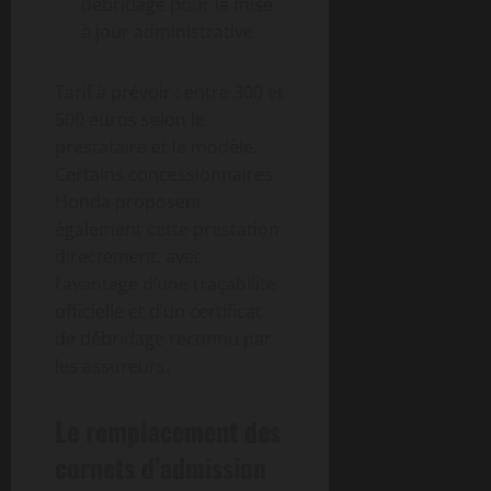
débridage pour la mise
à jour administrative
Tarif à prévoir : entre 300 et
500 euros selon le
prestataire et le modèle.
Certains concessionnaires
Honda proposent
également cette prestation
directement, avec
l’avantage d’une traçabilité
officielle et d’un certificat
de débridage reconnu par
les assureurs.
Le remplacement des
cornets d’admission