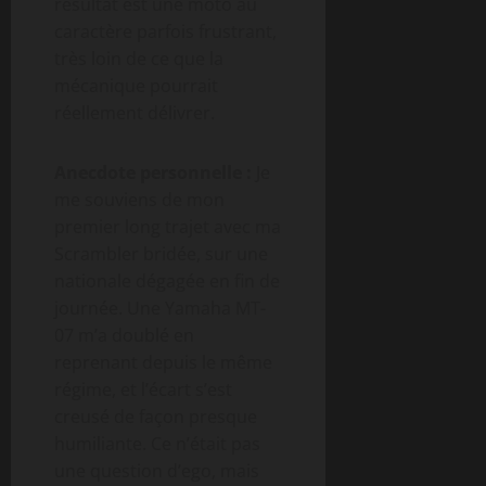
résultat est une moto au
caractère parfois frustrant,
très loin de ce que la
mécanique pourrait
réellement délivrer.
Anecdote personnelle :
Je
me souviens de mon
premier long trajet avec ma
Scrambler bridée, sur une
nationale dégagée en fin de
journée. Une Yamaha MT-
07 m’a doublé en
reprenant depuis le même
régime, et l’écart s’est
creusé de façon presque
humiliante. Ce n’était pas
une question d’ego, mais