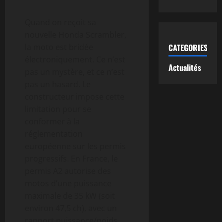
Quand on reçoit sa
nouvelle Honda Scrambler,
la moto est bridée
CATEGORIES
électroniquement. Ce n’est
Actualités
pas un mystère, et ce n’est
pas un hasard. Le
constructeur impose cette
limitation pour se
conformer à la
réglementation
européenne sur les permis
progressifs. En France, le
permis A2 autorise des
motos d’une puissance
maximale de 35 kW (soit
environ 47,5 ch), avec un
rapport puissance/poids