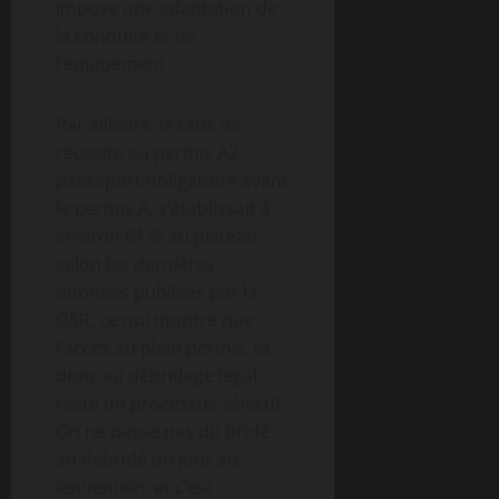
impose une adaptation de
la conduite et de
l’équipement.
Par ailleurs, le taux de
réussite au permis A2,
passeport obligatoire avant
le permis A, s’établissait à
environ 61 % au plateau
selon les dernières
données publiées par la
DSR, ce qui montre que
l’accès au plein permis, et
donc au débridage légal,
reste un processus sélectif.
On ne passe pas du bridé
au débridé du jour au
lendemain, et c’est