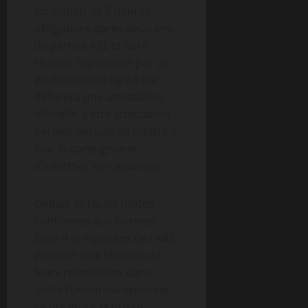
formation de 7 heures
obligatoire après deux ans
de permis A2), et faire
réaliser l’opération par un
professionnel agréé qui
délivrera une attestation
officielle. Cette attestation
permet ensuite de mettre à
jour la carte grise et
d’informer son assureur.
Depuis 2016, les motos
conformes aux normes
Euro 4 et équipées de l’ABS
peuvent être libérées de
leurs restrictions dans
toute l’Union européenne,
ce qui inclut la quasi-