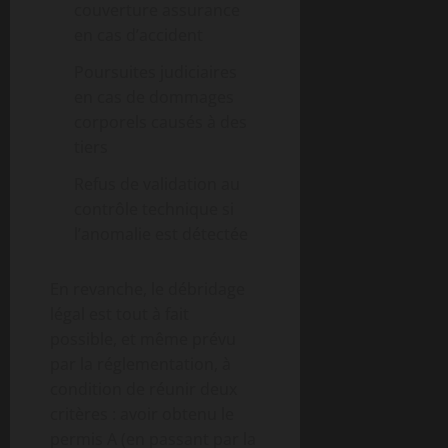
couverture assurance
en cas d’accident
Poursuites judiciaires
en cas de dommages
corporels causés à des
tiers
Refus de validation au
contrôle technique si
l’anomalie est détectée
En revanche, le débridage
légal est tout à fait
possible, et même prévu
par la réglementation, à
condition de réunir deux
critères : avoir obtenu le
permis A (en passant par la