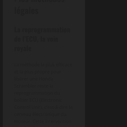
légales
La reprogrammation
de l’ECU, la voie
royale
La méthode la plus efficace
et la plus propre pour
libérer une Honda
Scrambler reste la
reprogrammation du
boîtier ECU (Electronic
Control Unit), c’est-à-dire le
cerveau électronique du
moteur. Cette intervention