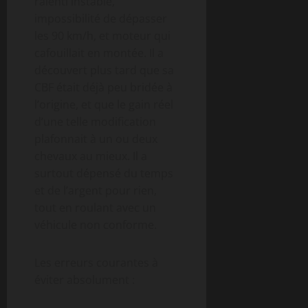
ralenti instable,
impossibilité de dépasser
les 90 km/h, et moteur qui
cafouillait en montée. Il a
découvert plus tard que sa
CBF était déjà peu bridée à
l’origine, et que le gain réel
d’une telle modification
plafonnait à un ou deux
chevaux au mieux. Il a
surtout dépensé du temps
et de l’argent pour rien,
tout en roulant avec un
véhicule non conforme.
Les erreurs courantes à
éviter absolument :