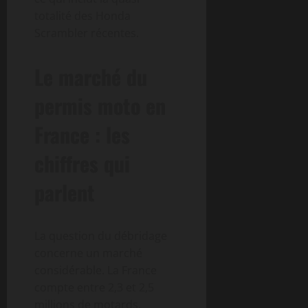
totalité des Honda
Scrambler récentes.
Le marché du
permis moto en
France : les
chiffres qui
parlent
La question du débridage
concerne un marché
considérable. La France
compte entre 2,3 et 2,5
millions de motards,