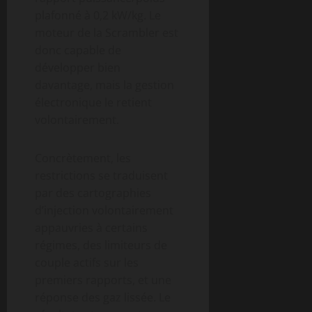
plafonné à 0,2 kW/kg. Le
moteur de la Scrambler est
donc capable de
développer bien
davantage, mais la gestion
électronique le retient
volontairement.
Concrètement, les
restrictions se traduisent
par des cartographies
d’injection volontairement
appauvries à certains
régimes, des limiteurs de
couple actifs sur les
premiers rapports, et une
réponse des gaz lissée. Le