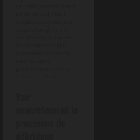
gain réel reste modeste s’il
est utilisé seul, mais il
complète utilement une
préparation globale. Il
constitue aussi l’une des
modifications les plus
abordables du marché,
avec des tarifs
généralement compris
entre 30 et 80 euros.
Voir
concrètement le
processus de
débridage