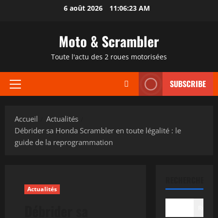
Aller
6 août 2026
11:06:24 AM
au
contenu
Moto & Scrambler
Toute l'actu des 2 roues motorisées
SUBSCRIBE
Menu
principal
Accueil
Actualités
Débrider sa Honda Scrambler en toute légalité : le
guide de la reprogrammation
RECHERCHER
Actualités
Débrider sa
Recher