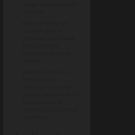
catégorie réglementaire
distincte)
Ne pas prévenir son
assureur après le
débridage légal : l’oubli
peut invalider la
couverture en cas de
sinistre
Rebrider la moto soi-
même après le
débridage sans passer
par un professionnel, ce
qui peut laisser le
calculateur dans un état
incohérent