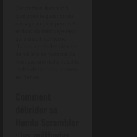
Ces chiffres illustrent à
quel point la question du
passage au plein permis A,
et donc du débridage légal
qui s’ensuit, concerne
chaque année des dizaines
de milliers de motards. Ce
n’est pas une niche : c’est la
réalité de la pratique moto
en France.
Comment
débrider sa
Honda Scrambler
: les méthodes