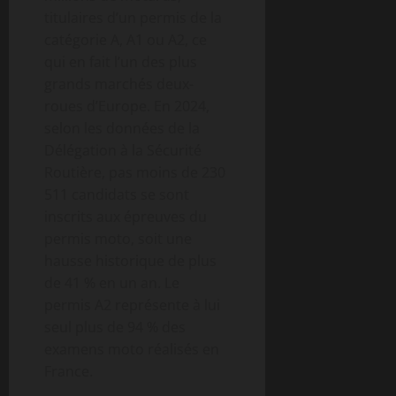
titulaires d’un permis de la
catégorie A, A1 ou A2, ce
qui en fait l’un des plus
grands marchés deux-
roues d’Europe. En 2024,
selon les données de la
Délégation à la Sécurité
Routière, pas moins de 230
511 candidats se sont
inscrits aux épreuves du
permis moto, soit une
hausse historique de plus
de 41 % en un an. Le
permis A2 représente à lui
seul plus de 94 % des
examens moto réalisés en
France.