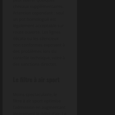
peut libérer quelques
chevaux supplémentaires.
Attention cependant : seul
un pot homologué est
légalement acceptable sur
route ouverte. Les lignes
décata ou les silencieux
non conformes exposent à
des problèmes lors du
contrôle technique, voire à
des sanctions directes.
Le filtre à air sport
Moins spectaculaire, le
filtre à air sport optimise
l’admission en augmentant
légèrement le débit d’air. Le