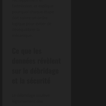
l’admission, et explique
pourquoi chaque étape
doit suivre un ordre
logique pour éviter de
déséquilibrer la
mécanique.
Ce que les
données révèlent
sur le débridage
et la sécurité
Le débridage soulève
légitimement des