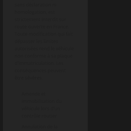
sans déclaration ni
homologation, est
strictement interdit sur
route ouverte en France.
Toute modification qui fait
dépasser les limites
autorisées rend le véhicule
non conforme à sa plaque
d’immatriculation. Les
conséquences peuvent
être sévères.
Amende et
immobilisation du
véhicule lors d’un
contrôle routier
Annulation de la