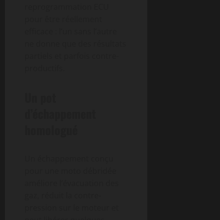
reprogrammation ECU
pour être réellement
efficace : l’un sans l’autre
ne donne que des résultats
partiels et parfois contre-
productifs.
Un pot
d’échappement
homologué
Un échappement conçu
pour une moto débridée
améliore l’évacuation des
gaz, réduit la contre-
pression sur le moteur et