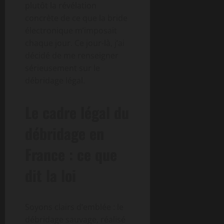
plutôt la révélation
concrète de ce que la bride
électronique m’imposait
chaque jour. Ce jour-là, j’ai
décidé de me renseigner
sérieusement sur le
débridage légal.
Le cadre légal du
débridage en
France : ce que
dit la loi
Soyons clairs d’emblée : le
débridage sauvage, réalisé