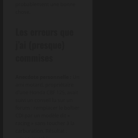
probablement une bonne
chose.
Les erreurs que
j’ai (presque)
commises
Anecdote personnelle :
Un
ami motard, propriétaire
d’une Honda CBF 125, avait
suivi un conseil lu sur un
forum : remplacer le boîtier
CDI par un modèle dit «
racing » sans toucher à la
carburation. Résultat :