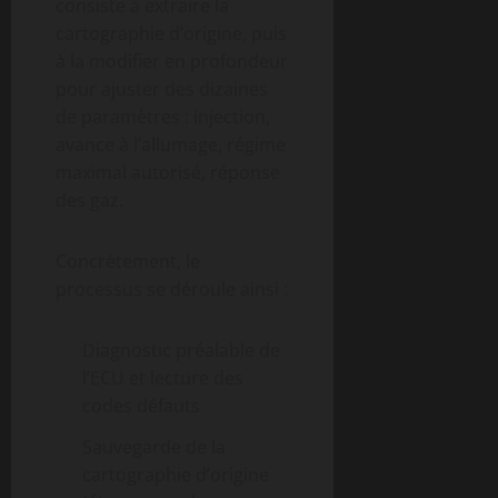
consiste à extraire la
cartographie d’origine, puis
à la modifier en profondeur
pour ajuster des dizaines
de paramètres : injection,
avance à l’allumage, régime
maximal autorisé, réponse
des gaz.
Concrètement, le
processus se déroule ainsi :
Diagnostic préalable de
l’ECU et lecture des
codes défauts
Sauvegarde de la
cartographie d’origine