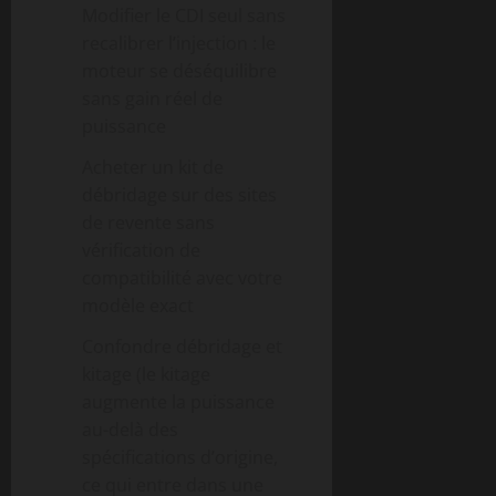
Modifier le CDI seul sans
recalibrer l’injection : le
moteur se déséquilibre
sans gain réel de
puissance
Acheter un kit de
débridage sur des sites
de revente sans
vérification de
compatibilité avec votre
modèle exact
Confondre débridage et
kitage (le kitage
augmente la puissance
au-delà des
spécifications d’origine,
ce qui entre dans une