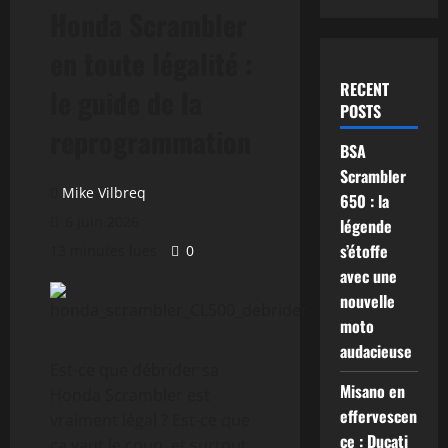
Honda Scrambler
en toute légalité :
RECENT
le guide de la
POSTS
reprogrammation
BSA
Scrambler
Mike Vilbreq
650 : la
6 juin 2026
légende
s’étoffe
13 minutes lues
0
avec une
nouvelle
moto
audacieuse
Est-ce que débrider sa
Misano en
Honda Scrambler est
effervescen
vraiment légal ? Est-ce que
ce : Ducati
ça vaut le coup, et surtout,