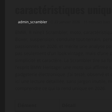
caractéristiques uniqu
admin_scrambler
22 janvier 2026
15 minutes lues
BMW, R nineT Scrambler, moto, caractéristiqu
Boxer, suspension, conduite tout-terrain, pers
passionnés en 2026, et mérite une analyse posée
pas seulement d’un look vintage, mais d’une p
simplicité et caractère. La Scrambler tire sa fo
l’esprit BMW Heritage: une moto qui affirme sa
gadgeterie électronique. J’ai testé, observé et
ici une lecture détaillée, sans jargon inutile,
comprendre ce qui la rend unique en 2026.
Élément
Détail