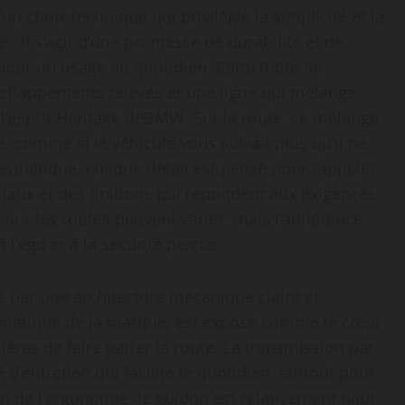
un choix technique qui privilégie la simplicité et la
e : il s’agit d’une promesse de durabilité et de
es pour un usage au quotidien. Cette moto se
 échappements relevés et une ligne qui mélange
à l’esprit Heritage deBMW. Sur la route, ce mélange
e, comme si le véhicule vous suivait plus qu’il ne
’esthétique, chaque détail est pensé pour rappeler
riaux et des finitions qui répondent aux exigences
 sur les routes peuvent varier, mais l’adhérence
à l’ego et à la sécurité perçue.
é par une architecture mécanique claire et
ématique de la marque, est exposé comme le cœur
ières de faire parler la route. La transmission par
é d’entretien qui facilite le quotidien, surtout pour
an de l’ergonomie, le guidon est relativement haut