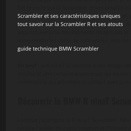
fait le point sur la Scrambler et ses caractéri
Scrambler et ses caractéristiques uniques
et, 
tout savoir sur la Scrambler R et ses atouts
. S
vous trouverez là des éléments récapitulés et
comprendre les choix de conception, voici un 
guide technique BMW Scrambler
.
En bref :
la R nineT Scrambler mêle design rét
en ville et une certaine aisance sur les route
minimaliste qui privilégie le contact avec la rou
Découvrir la BMW R nineT Scramb
Lorsque j’approche la R nineT Scrambler, l’œi
respire l’atelier de customisation et l’histoir