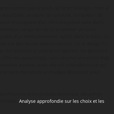
pressionner par le poids de la technologie, mais à
 équilibrée. Le poste de conduite, la hauteur de
l’usure témoignent d’un véhicule pensé pour durer.
détendue, ce qui fait de la Scrambler un choix
pable d’un contournement rapide dans le trafic. En
rer sur des routes plus sinueuses, où le design lui
Si l’on examine le coût et les options, on découvre
offre des possibilités, sans devenir une entité trop
sembler austère, mais elle est précisément ce qui
eur et sans demander un budget démesuré pour
s l’histoire et le contexte technique, cet article
crambler.
Analyse approfondie sur les choix et les