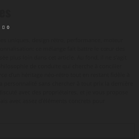
es
0
es uniques, design rétro, performance, moteur
onnalisation: ce mélange fait battre le cœur des
 plus loin dans cet article. Au fond, il ne s’agit
hilosophie de conduite qui cherche à concilier
rce d’un héritage néo-rétro tout en restant fidèle à
 personnalité sans chercher à tout prix la dernière
 discuté avec des propriétaires, et je vous propose
 mais avec assez d’éléments concrets pour