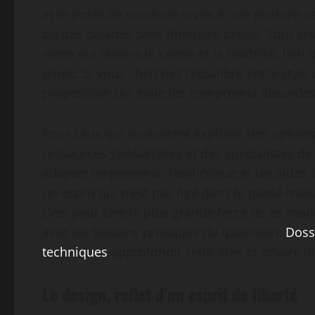
et le poste de conduite invite à une posture na
ou des balades sans itinéraire précis. Tout ce
moto qui respire le calme et la maîtrise, loin
pilote. Si vous cherchez l’équilibre entre style
proposition qui évite les compromis absurdes et
Pour ceux qui souhaitent explorer des option
ressources spécialisées et des spécialistes d
adapter l’ergonomie, l’esthétique et les aides
un esprit qui n’est pas figé dans le passé mai
c’est peut-être la plus grande force de ce modè
avec les besoins pratiques du quotidien.
Doss
techniques
approfondit cette idée et éclaire l
Le design, reflet d’un esprit de liberté