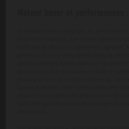
Moteur boxer et performances :
Le moteur boxer refroidi par air et huile est 
respiration régulière, son couple capé et sa 
maîtrisée plutôt qu’un rugissement agressif. A
généreux, la moto répond avec vivacité sans ba
particulièrement appréciable pour les trajets m
des sections plus sinueuses en toute simplicit
rassurante sans alourdir la machine au point
l’usage quotidien, cette combinaison offre un
douceur et une conduite détendue lors des ba
suffisante pour les routes de montagne ou les
aventureux.
Sur le plan technique, le système de transmiss