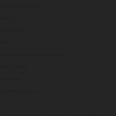
à l’air et à l’huile
tr/min
 000 tr/min
n fait
e et mono-amortisseur arrière
bre et fiable
s avancées
s jantes à rayons
 vous recommande de consulter un dossier dédié qui