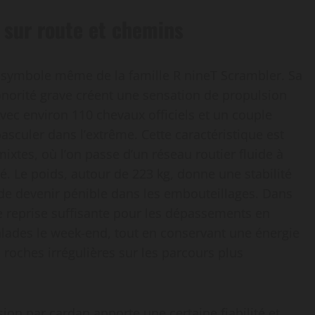
 sur route et chemins
le symbole même de la famille R nineT Scrambler. Sa
sonorité grave créent une sensation de propulsion
vec environ 110 chevaux officiels et un couple
sculer dans l’extrême. Cette caractéristique est
ixtes, où l’on passe d’un réseau routier fluide à
é. Le poids, autour de 223 kg, donne une stabilité
 de devenir pénible dans les embouteillages. Dans
e reprise suffisante pour les dépassements en
lades le week-end, tout en conservant une énergie
 roches irrégulières sur les parcours plus
ion par cardan apporte une certaine fiabilité et