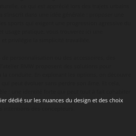
turelle, ce qui est apprécié lors des trajets urbains
la s’inscrit dans une idée générale : proposer une
 des sports qui exigent une progression agressive du
 et usage pratique, vous trouverez ici une
 privilégie la simplicité travaillée.
s de personnalisation ou des accessoires, des
e l’atelier BMW proposent des solutions pour
 à la conduite. En explorant les options, on découvre
s qui peut évoluer sans perdre son âme. Et cela,
le : une identité forte qui peut tout à fait cohabiter
ier dédié sur les nuances du design et des choix
es intentions des concepteurs.