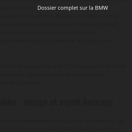
stiques uniques.
Dossier complet sur la BMW
pour varier les angles, d’autres analyses comme
i vous aimez les chiffres et les fiches techniques,
 bien sourcés. Pour ceux qui souhaitent
guide technique qui complète la vue globale :
ro et mécanique robuste, offre une conduite fluide
s sinueuses, et s’appuie sur un équipement
te et la fiabilité.
ler : design et esprit heritage
l est immédiatement attiré par son architecture qui
e des roadsters des années 60. Le look néo-rétro ne