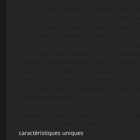
Le design de la Scrambler ne cherche pas à im
offrir une expérience de conduite cohérente et
selle et les surfaces conçues pour résister à 
En ville, son ergonomie se révèle pratique et 
populaire parmi ceux qui veulent une moto ca
dehors des rues compactes, elle peut s’aventu
donne une certaine élégance sans caricature. 
aussi que la Scrambler est une plateforme qui 
complexe. Pour certains, cette approche peut 
permet à la moto de se déployer sans lourd
l’entretien quotidien.
Pour ceux qui veulent aller encore plus loin dan
explique les choix et les limites du concept S
caractéristiques uniques
.