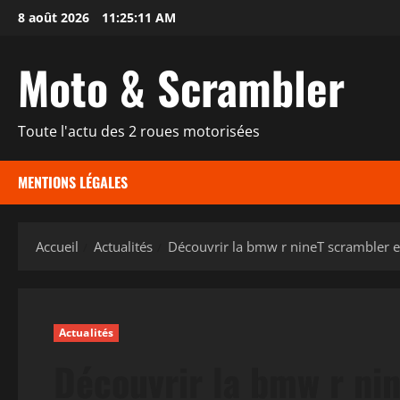
Aller
8 août 2026
11:25:12 AM
au
contenu
Moto & Scrambler
Toute l'actu des 2 roues motorisées
MENTIONS LÉGALES
Accueil
Actualités
Découvrir la bmw r nineT scrambler et
Actualités
Découvrir la bmw r nin