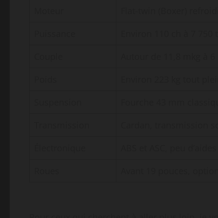
Moteur
Flat-twin (Boxer) refroidi 
Puissance
Environ 110 ch à 7 750 
Couple
Autour de 11,8 mkg à 6
Poids
Environ 223 kg tout plei
Suspension
Fourche 43 mm classiqu
Transmission
Cardan, transmission so
Électronique
ABS et ASC, peu d’aide
Roues
Avant 19 pouces, option
Pour ceux qui cherchent à aller plus loin, je