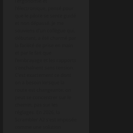
l’ergonomie et
l’électronique, pensé pour
que le pilote se sente guidé
et non dépassé. Je me
souviens d’un collègue qui,
débutant, a été charmé par
la facilité de prise en main
et par le fait que
l’embrayage et les rapports
s’enchaînent sans tension.
C’est exactement ce dont
on a besoin lorsque la
route est changeante: on
peut se concentrer sur le
chemin, pas sur les
réglages. En 2026, la
Scrambler A2 s’est imposée
comme une solution