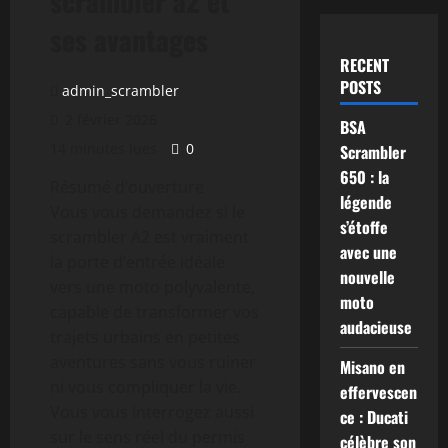
scrambler a2 et
ses avantages
RECENT
POSTS
admin_scrambler
2 février 2026
BSA
14 minutes lues
0
Scrambler
650 : la
Résumé d’ouverture
légende
Vous vous demandez si le
s’étoffe
scrambler A2 est vraiment
avec une
la porte d’entrée idéale
nouvelle
vers une moto polyvalente,
moto
capable de transformer vos
audacieuse
trajets urbains en petites
aventures sans vous ruiner
Misano en
ni vous compliquer la vie.
effervescen
Vous vous interrogez aussi
ce : Ducati
sur le sens réel du permis
célèbre son