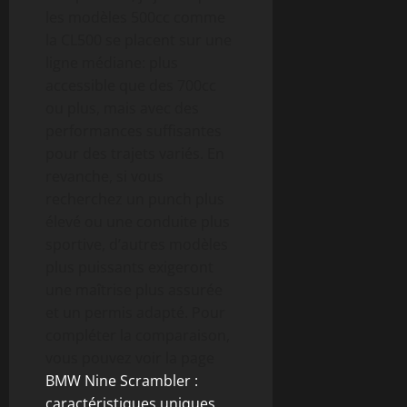
les modèles 500cc comme
la CL500 se placent sur une
ligne médiane: plus
accessible que des 700cc
ou plus, mais avec des
performances suffisantes
pour des trajets variés. En
revanche, si vous
recherchez un punch plus
élevé ou une conduite plus
sportive, d’autres modèles
plus puissants exigeront
une maîtrise plus assurée
et un permis adapté. Pour
compléter la comparaison,
vous pouvez voir la page
BMW Nine Scrambler :
caractéristiques uniques