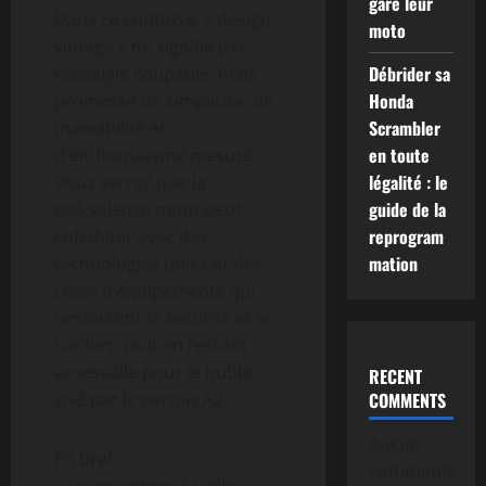
garé leur
Dans ce contexte, « design
moto
vintage » ne signifie pas
Débrider sa
nostalgie coupable, mais
Honda
promesse de simplicité, de
Scrambler
maniabilité et
en toute
d’enthousiasme mesuré.
légalité : le
Vous verrez que la
guide de la
polyvalence moto peut
reprogram
cohabiter avec des
mation
technologies utiles et des
choix d’équipements qui
renforcent la sécurité et le
confort, tout en restant
accessible pour le public
RECENT
visé par le permis A2.
COMMENTS
Aucun
En bref
commentaire