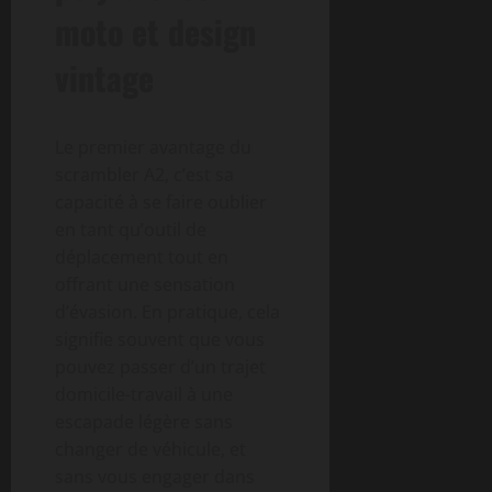
moto et design
vintage
Le premier avantage du
scrambler A2, c’est sa
capacité à se faire oublier
en tant qu’outil de
déplacement tout en
offrant une sensation
d’évasion. En pratique, cela
signifie souvent que vous
pouvez passer d’un trajet
domicile-travail à une
escapade légère sans
changer de véhicule, et
sans vous engager dans