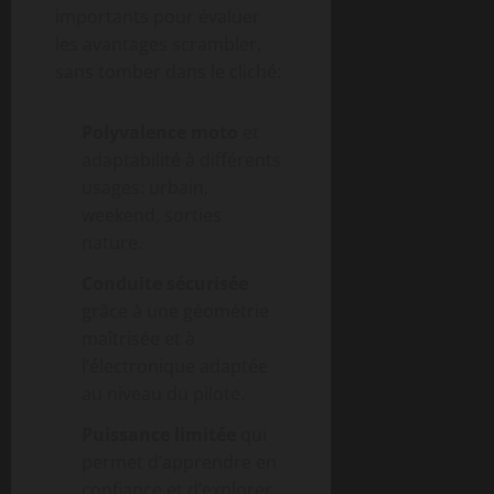
importants pour évaluer
les avantages scrambler,
sans tomber dans le cliché:
Polyvalence moto
et
adaptabilité à différents
usages: urbain,
weekend, sorties
nature.
Conduite sécurisée
grâce à une géométrie
maîtrisée et à
l’électronique adaptée
au niveau du pilote.
Puissance limitée
qui
permet d’apprendre en
confiance et d’explorer