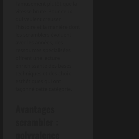
l’amusement plutôt que la
vitesse brute. Pour ceux
qui veulent creuser
l’histoire et la manière dont
les scramblers évoluent
avec les années, des
ressources spécialisées
offrent une lecture
enrichissante des bases
techniques et des choix
esthétiques qui ont
façonné cette catégorie.
Avantages
scrambler :
polyvalence