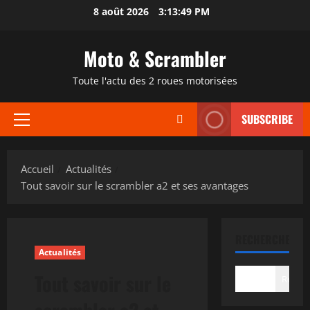
Aller
8 août 2026
3:13:49 PM
au
contenu
Moto & Scrambler
Toute l'actu des 2 roues motorisées
SUBSCRIBE
Menu
principal
Accueil
Actualités
Tout savoir sur le scrambler a2 et ses avantages
RECHERCHER
Actualités
Tout savoir sur le
Recher