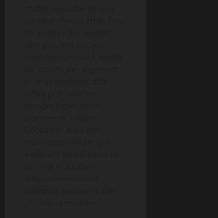
routes secondaires sans
planifier chaque arrêt. Pour
les lecteurs qui veulent
aller plus loin, l’action
concrète consiste à vérifier
les options de rangement
et les protections, afin
d’être prêt pour les
voyages légers et les
journées en nature.
Découvrez aussi des
ressources dédiées qui
explorent les solutions de
sécurité et les choix
d’équipements pour
renforcer la sécurité sans
alourdir la machine.