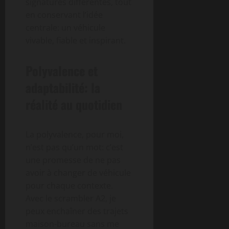
signatures différentes, tout
en conservant l’idée
centrale: un véhicule
vivable, fiable et inspirant.
Polyvalence et
adaptabilité: la
réalité au quotidien
La polyvalence, pour moi,
n’est pas qu’un mot: c’est
une promesse de ne pas
avoir à changer de véhicule
pour chaque contexte.
Avec le scrambler A2, je
peux enchaîner des trajets
maison-bureau sans me