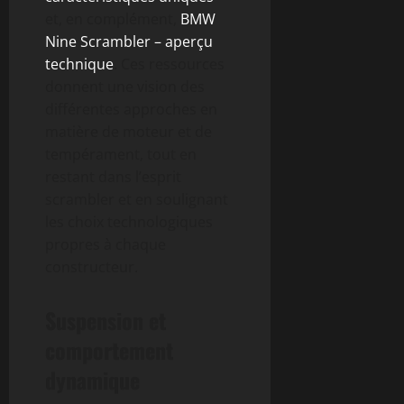
et, en complément,
BMW
Nine Scrambler – aperçu
technique
. Ces ressources
donnent une vision des
différentes approches en
matière de moteur et de
tempérament, tout en
restant dans l’esprit
scrambler et en soulignant
les choix technologiques
propres à chaque
constructeur.
Suspension et
comportement
dynamique