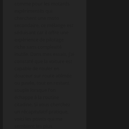
comme pour les motards
expérimentés qui
cherchent une moto
secondaire, ce mélange est
séduisant car il offre une
expérience de pilotage
riche sans complexité
inutile. Dans mes essais, j’ai
constaté que la voiture est
capable de rouler en
douceur sur route abîmée
ou pavée, tout en restant
souple lorsque l’on
échappe à la routine
citadine. Si vous cherchez
un récapitulatif pratique,
voici les points qui me
semblent les plus