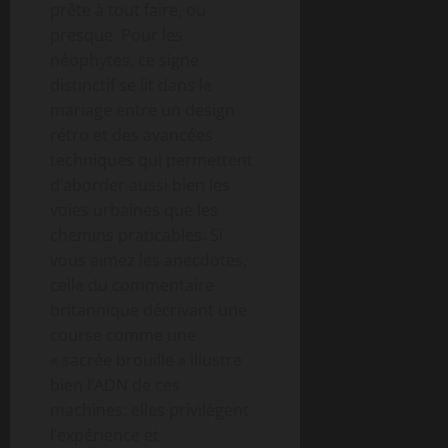
prête à tout faire, ou
presque. Pour les
néophytes, ce signe
distinctif se lit dans le
mariage entre un design
rétro et des avancées
techniques qui permettent
d’aborder aussi bien les
voies urbaines que les
chemins praticables. Si
vous aimez les anecdotes,
celle du commentaire
britannique décrivant une
course comme une
« sacrée brouille » illustre
bien l’ADN de ces
machines: elles privilègent
l’expérience et