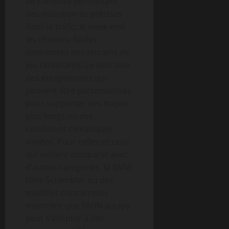
de conduite permettent
des manœuvres précises
dans le trafic; le week-end,
les chemins faciles
deviennent des terrains de
jeu rassurants. Le tout avec
des équipements qui
peuvent être personnalisés
pour supporter des trajets
plus longs ou des
conditions climatiques
variées. Pour celles et ceux
qui veulent comparer avec
d’autres catégories, la BMW
Nine Scrambler ou des
modèles concurrents
montrent que l’ADN scrapy
peut s’adapter à des