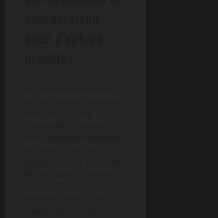
comparaison
avec d’autres
modèles
Le cœur d’une Scrambler
est son moteur, et dans le
cadre du A2, il faut
comprendre comment ce
choix influence l’expérience
de conduite. Le bloc
typique se situe autour de
471 cm³ pour les modèles
Honda CL500, avec une
puissance autour de 47
chevaux et un couple