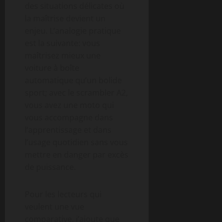
des situations délicates où
la maîtrise devient un
enjeu. L’analogie pratique
est la suivante: vous
maîtrisez mieux une
voiture à boîte
automatique qu’un bolide
sport; avec le scrambler A2,
vous avez une moto qui
vous accompagne dans
l’apprentissage et dans
l’usage quotidien sans vous
mettre en danger par excès
de puissance.
Pour les lecteurs qui
veulent une vue
comparative, j’ajoute que