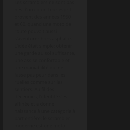
Les scramblers ne sont pas
nés d’un coup. Leur esprit
provient des années 1950
et 60, quand une moto de
route pouvait aussi
s’aventurer hors asphalte.
L’idée était simple: obtenir
une garde au sol suffisante,
une assise confortable et
une maniabilité qui ne
fasse pas peur dans les
ruelles comme sur les
sentiers. Au fil des
décennies, l’identité s’est
affinée et a donné
naissance à une catégorie à
part entière: le scrambler
moderne est une moto