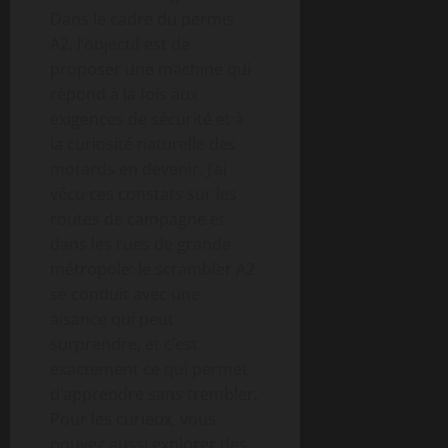
Dans le cadre du permis
A2, l’objectif est de
proposer une machine qui
répond à la fois aux
exigences de sécurité et à
la curiosité naturelle des
motards en devenir. J’ai
vécu ces constats sur les
routes de campagne et
dans les rues de grande
métropole: le scrambler A2
se conduit avec une
aisance qui peut
surprendre, et c’est
exactement ce qui permet
d’apprendre sans trembler.
Pour les curieux, vous
pouvez aussi explorer des