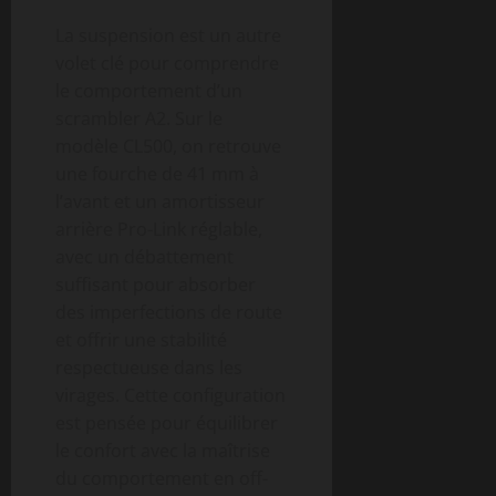
La suspension est un autre
volet clé pour comprendre
le comportement d’un
scrambler A2. Sur le
modèle CL500, on retrouve
une fourche de 41 mm à
l’avant et un amortisseur
arrière Pro-Link réglable,
avec un débattement
suffisant pour absorber
des imperfections de route
et offrir une stabilité
respectueuse dans les
virages. Cette configuration
est pensée pour équilibrer
le confort avec la maîtrise
du comportement en off-