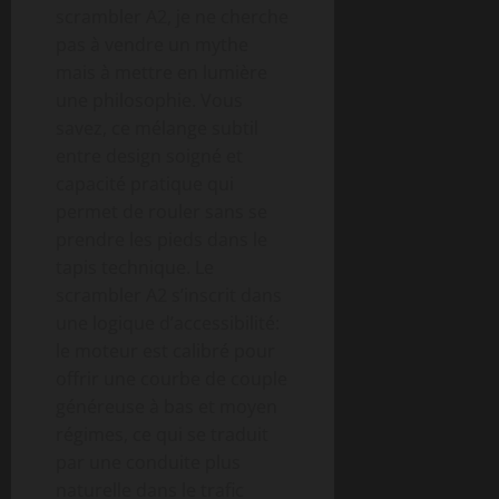
scrambler A2, je ne cherche
pas à vendre un mythe
mais à mettre en lumière
une philosophie. Vous
savez, ce mélange subtil
entre design soigné et
capacité pratique qui
permet de rouler sans se
prendre les pieds dans le
tapis technique. Le
scrambler A2 s’inscrit dans
une logique d’accessibilité:
le moteur est calibré pour
offrir une courbe de couple
généreuse à bas et moyen
régimes, ce qui se traduit
par une conduite plus
naturelle dans le trafic