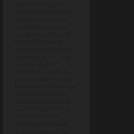
sentir coincé par une
motorisation trop lourde
ou un cadre trop court.
L’ergonomie facilite les
changements rapides de
habitudes: monter et
descendre, repositionner
les jambes, ajuster l’angle
de virage. De mon
expérience, la meilleure
preuve de polyvalence est
l’autonomie et la facilité de
ravitaillement lors d’un
week-end escapade: une
autonomie suffisante et
une consommation
mesurée permettent de
profiter pleinement des