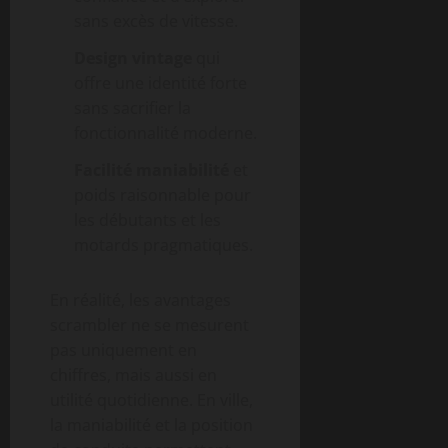
sans excès de vitesse.
Design vintage
qui
offre une identité forte
sans sacrifier la
fonctionnalité moderne.
Facilité maniabilité
et
poids raisonnable pour
les débutants et les
motards pragmatiques.
En réalité, les avantages
scrambler ne se mesurent
pas uniquement en
chiffres, mais aussi en
utilité quotidienne. En ville,
la maniabilité et la position