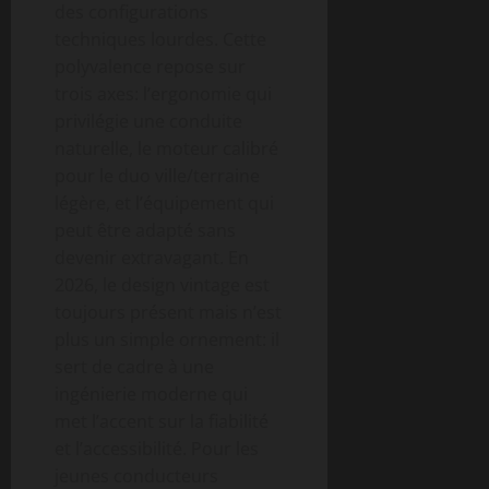
des configurations
techniques lourdes. Cette
polyvalence repose sur
trois axes: l’ergonomie qui
privilégie une conduite
naturelle, le moteur calibré
pour le duo ville/terraine
légère, et l’équipement qui
peut être adapté sans
devenir extravagant. En
2026, le design vintage est
toujours présent mais n’est
plus un simple ornement: il
sert de cadre à une
ingénierie moderne qui
met l’accent sur la fiabilité
et l’accessibilité. Pour les
jeunes conducteurs