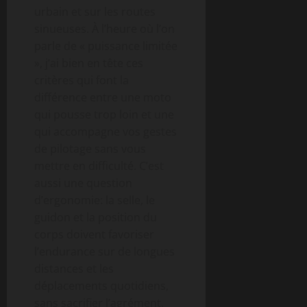
urbain et sur les routes
sinueuses. À l’heure où l’on
parle de « puissance limitée
», j’ai bien en tête ces
critères qui font la
différence entre une moto
qui pousse trop loin et une
qui accompagne vos gestes
de pilotage sans vous
mettre en difficulté. C’est
aussi une question
d’ergonomie: la selle, le
guidon et la position du
corps doivent favoriser
l’endurance sur de longues
distances et les
déplacements quotidiens,
sans sacrifier l’agrément.