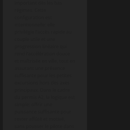
important dès les bas
régimes. Cette
configuration est
intentionnelle: elle
privilégie l’accès rapide au
couple utile et une
progression linéaire qui
rend l’accélération douce
et maîtrisée en ville, tout en
assurant une présence
suffisante pour les petites
excursions hors des axes
principaux. Dans le cadre
du permis A2, la logique est
simple: offrir une
puissance suffisante pour
rester affûté et motivé,
sans pousser le pilote dans