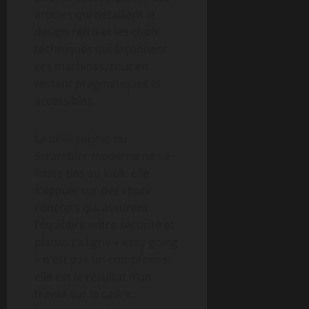
articles qui détaillent le
design rétro et les choix
techniques qui façonnent
ces machines, tout en
restant pragmatiques et
accessibles.
La philosophie du
Scrambler moderne ne se
limite pas au look: elle
s’appuie sur des choix
concrets qui assurent
l’équilibre entre sécurité et
plaisir. La ligne « easy-going
» n’est pas un compromis;
elle est le résultat d’un
travail sur le cadre,