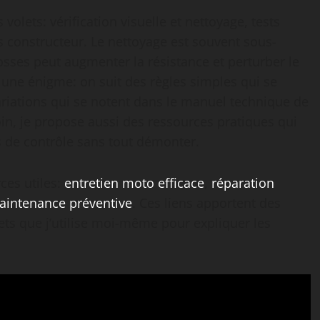
volets: vérification visuelle et nettoyage, tests
s constructeur. Le nettoyage est souvent sous-
osses peut augmenter la résistance et perturber le
 une énigme: on suit des règles simples qui se
ariations qui se notent dans le manuel technique de
oin, je propose aussi des ressources pratiques qui
es de contrôle sans tout démonter.
rces utiles:
entretien moto efficace
,
réparation
aintenance préventive
. Ces liens apportent des
ts que j’utilise moi-même pour expliquer les