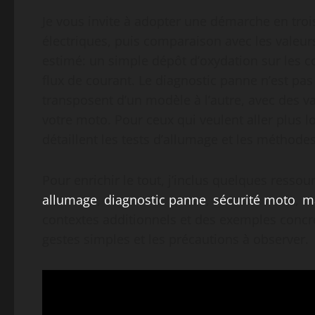
Je vous invite à adopter une démarche en trois 
électriques, puis comparaison avec les valeur
estimé: un simple dépôt d’oxydation sur les c
flux de courant. Le diagnostic panne n’est pas
transposent d’un modèle à l’autre, avec des v
votre moto. Pour ceux qui veulent aller plus l
détaillent les tests d’allumage et les méthod
Pour enrichir le tout, j’inclus quelques ressou
allumage
,
diagnostic panne
,
sécurité moto
,
m
contextes additionnels et des exemples concre
gestes simples et les précautions à observer.