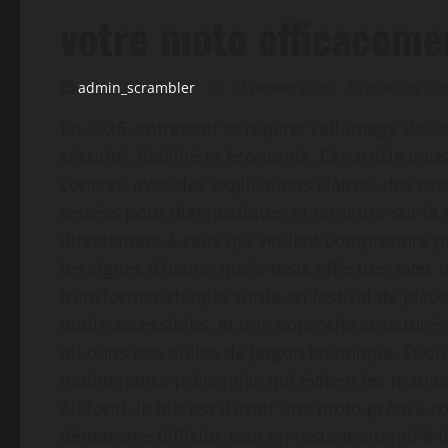
votre moto efficaceme
admin_scrambler
17 janvier 2026
15 minutes lue
En 2026, entretenir et réparer l’allumage de s
sécurité, fiabilité et économie. Cet article vo
concret, avec des explications claires, des 
testées pour diagnostiquer et remettre sur la
directement à ceux qui veulent comprendre po
les signes d’usure, quels tests effectuer ave
transformer chaque sortie en festival de piè
outils accessibles, et une approche structuré
ou dans des bulles de jargon technique. Et oui
maintenance préventive qui évitent les mauvai
Au fond, le but est d’avoir une moto prête à 
démarrage difficile, tout en restant attentif à 