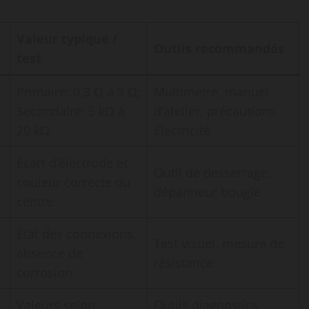
Valeur typique /
Outils recommandés
test
Primaire: 0,3 Ω à 3 Ω;
Multimètre, manuel
Secondaire: 5 kΩ à
d’atelier, précautions
20 kΩ
Électricité
Écart d’électrode et
Outil de desserrage,
couleur correcte du
dépanneur bougie
centre
État des connexions,
Test visuel, mesure de
absence de
résistance
corrosion
Valeurs selon
Outils diagnostics