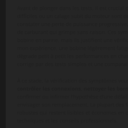
Avant de plonger dans les tests, il est crucial
difficiles ou un calage subit du moteur sont d
constater une perte de puissance progressive
de carburant qui grimpe sans raison. Ces s
bobine en panne, mais ils justifient une vérifi
mon expérience, une bobine légèrement fatig
dégrade petit à petit les performances en char
corrige par des tests simples et une comparais
À ce stade, la vérification des symptômes vou
contrôler les connexions
,
nettoyer les bor
confirmer ou infirmer l’hypothèse d’une défaill
envisager son remplacement. La plupart des 
robustes qui restent lisibles et économes en 
techniques et les conseils professionnels.