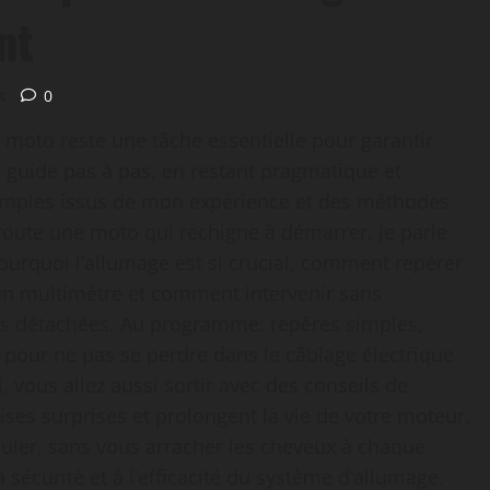
nt
s
0
a moto reste une tâche essentielle pour garantir
us guide pas à pas, en restant pragmatique et
exemples issus de mon expérience et des méthodes
 route une moto qui rechigne à démarrer. Je parle
urquoi l’allumage est si crucial, comment repérer
c un multimètre et comment intervenir sans
ces détachées. Au programme: repères simples,
e pour ne pas se perdre dans le câblage électrique
, vous allez aussi sortir avec des conseils de
ses surprises et prolongent la vie de votre moteur.
rouler, sans vous arracher les cheveux à chaque
la sécurité et à l’efficacité du système d’allumage.