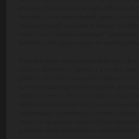
pratique, j’ai vu des démarrages difficiles, de
inopinés qui se déclenchaient après 150 mètre
l’allumage plutôt que dans le moteur lui-même.
moto” et la “réparation allumage”, je privilé
fondée sur des tests simples et reproductibles
Première étape: la logique du diagnostic. J
visibles: démarre-t-il parfois, y a-t-il des ratés
prévenir ? Ensuite, j’observe les indices clair
consommation augmentée, ou perte de puissan
bobine ou vers le circuit secondaire, mais il
expérience, les erreurs les plus communes ne
l’assemblage: connecteurs corrodés, câblage m
l’heure du diagnostic panne efficace passe par
jonctions avant d’envisager le remplacement 