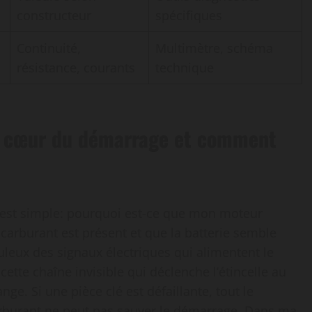
constructeur
spécifiques
Continuité,
Multimètre, schéma
résistance, courants
technique
le cœur du démarrage et comment
 est simple: pourquoi est-ce que mon moteur
carburant est présent et que la batterie semble
uleux des signaux électriques qui alimentent le
ette chaîne invisible qui déclenche l’étincelle au
e. Si une pièce clé est défaillante, tout le
arburant ne peut pas sauver le démarrage. Dans ma