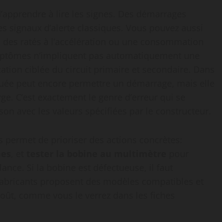
 d’apprendre à lire les signes. Des démarrages
es signaux d’alerte classiques. Vous pouvez aussi
, des ratés à l’accélération ou une consommation
ymptômes n’impliquent pas automatiquement une
cation ciblée du circuit primaire et secondaire. Dans
uée peut encore permettre un démarrage, mais elle
ge. C’est exactement le genre d’erreur qui se
on avec les valeurs spécifiées par le constructeur.
s permet de prioriser des actions concrètes:
nes
, et
tester la bobine au multimètre
pour
ance. Si la bobine est défectueuse, il faut
fabricants proposent des modèles compatibles et
coût, comme vous le verrez dans les fiches