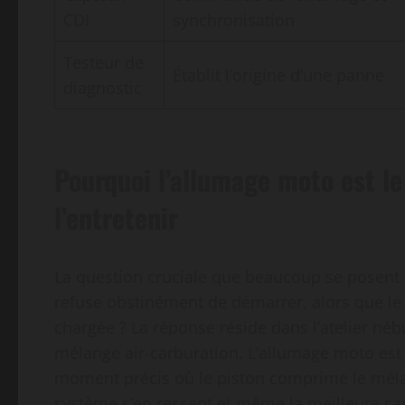
CDI
synchronisation
Testeur de
Établit l’origine d’une panne
diagnostic
Pourquoi l’allumage moto est 
l’entretenir
La question cruciale que beaucoup se posent
refuse obstinément de démarrer, alors que le 
chargée ? La réponse réside dans l’atelier néb
mélange air-carburation. L’allumage moto est c
moment précis où le piston comprime le mélang
système s’en ressent et même la meilleure c