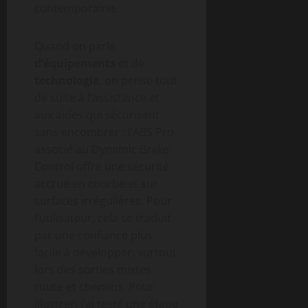
contemporaine.
Quand on parle
d’équipements
et de
technologie
, on pense tout
de suite à l’assistance et
aux aides qui sécurisent
sans encombrer : l’ABS Pro
associé au Dynamic Brake
Control offre une sécurité
accrue en courbe et sur
surfaces irrégulières. Pour
l’utilisateur, cela se traduit
par une confiance plus
facile à développer, surtout
lors des sorties mixtes
route et chemins. Pour
illustrer, j’ai testé une étape