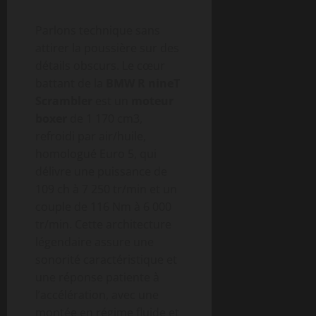
Parlons technique sans
attirer la poussière sur des
détails obscurs. Le cœur
battant de la
BMW R nineT
Scrambler
est un
moteur
boxer
de 1 170 cm3,
refroidi par air/huile,
homologué Euro 5, qui
délivre une puissance de
109 ch à 7 250 tr/min et un
couple de 116 Nm à 6 000
tr/min. Cette architecture
légendaire assure une
sonorité caractéristique et
une réponse patiente à
l’accélération, avec une
montée en régime fluide et