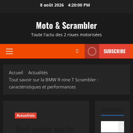
Aller
8 août 2026
4:20:01 PM
au
contenu
Moto & Scrambler
Toute l'actu des 2 roues motorisées
SUBSCRIBE
Menu
principal
Accueil
Actualités
Tout savoir sur la BMW R nine T Scrambler :
caractéristiques et performances
RECHERCHER
Actualités
Tout savoir sur la
Recher