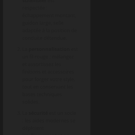
scrambler
est
respectée :
échappement montant,
guidon large, selle
adaptée à la position de
conduite détendue.
La
personnalisation
est
un fil rouge : mélangez
et assortissez les
finitions et accessoires
pour forger votre style,
tout en conservant les
bases techniques
solides.
La
sécurité
est un socle
: les aides modernes se
déploient