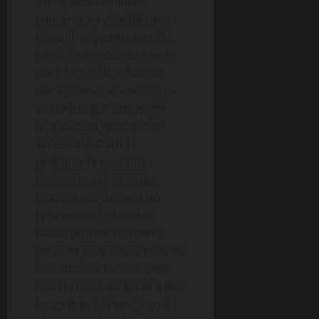
– non, la Scrambler –
conserve sa vivacité sans
devenir exigeante en ville.
Le régime maximum reste
dans les chiffres fournis
par le constructeur, ce qui
se traduit par une plage
d’utilisation pratique et
accessible. Dans la
pratique, la conduite
devient intuitive : vous
trouvez rapidement un
rythme confortable et
fiable, puis vous pouvez
pousser plus loin si vous en
ressentez le besoin. Cela
rend la moto adaptée à des
longs trajets Tourist ou à