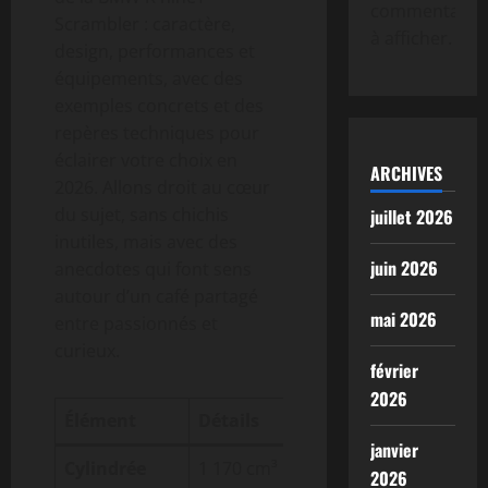
commentaire
Scrambler : caractère,
à afficher.
design, performances et
équipements, avec des
exemples concrets et des
repères techniques pour
éclairer votre choix en
ARCHIVES
2026. Allons droit au cœur
du sujet, sans chichis
juillet 2026
inutiles, mais avec des
juin 2026
anecdotes qui font sens
autour d’un café partagé
mai 2026
entre passionnés et
curieux.
février
2026
Élément
Détails
janvier
Cylindrée
1 170 cm³
2026