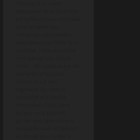
histoire, et le cadre
conceptuel de la Scrambler
est suffisamment malléable
pour accepter des
influences personnelles
sans dénaturer l’ADN de la
machine. Cette versatilité
n’est pas qu’une simple
mode : elle s’appuie sur des
éléments structurels
solides et sur une
ingénierie qui cible la
durabilité et la facilité
d’entretien. Dans votre
garage, vous pourrez
garder une ligne claire et
puissante, tout en ajustant
les détails pour coller à