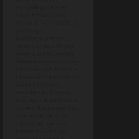
artisanale grâce à des
pièces fraisées et une
finition de haute qualité, ce
qui change
fondamentalement le
ressenti en selle. On peut
choisir entre des
roues à
rayons
ou des options plus
modernes, mais le choix le
plus excitant réside dans la
manière dont vous
assemblez les éléments :
feux, capot, et garde-boue
peuvent être adaptés pour
obtenir soit une allure
urbaine vive, soit une
attitude plus off-road