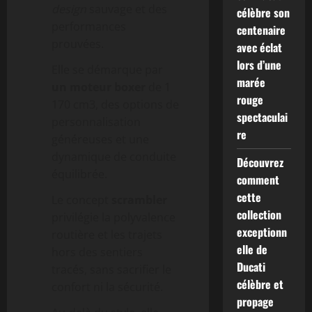
design
sauvage et des
célèbre son
performances
centenaire
prouvées.
avec éclat
lors d’une
Elle se démarque par
marée
un moteur boxer
de 1
rouge
170 cm3, des options de
spectaculai
personnalisation
re
généreuses et une
dynamique de conduite
Découvrez
équilibrée.
comment
cette
Le concept
scrambler
collection
privilégie la polyvalence
exceptionn
routière et les trajets
elle de
hors des sentiers
Ducati
tracés, sans sacrifier le
célèbre et
confort ni la sécurité.
propage