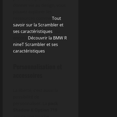
donner vie au design, vous
pouvez explorer les
ressources comme
Tout
savoir sur la Scrambler et
ses caractéristiques
, ou
encore
Découvrir la BMW R
nineT Scrambler et ses
caractéristiques
.
Personnalisation et
accessoires
La liberté, c’est aussi la
possibilité de
personnaliser. La
pack
Shadow II Option 719
ajoute une touche