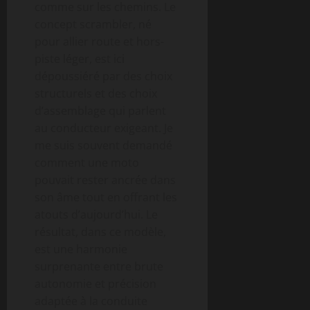
comme sur les chemins. Le
concept scrambler, né
pour allier route et hors-
piste léger, est ici
dépoussiéré par des choix
structurels et des choix
d’assemblage qui parlent
au conducteur exigeant. Je
me suis souvent demandé
comment une moto
pouvait rester ancrée dans
son âme tout en offrant les
atouts d’aujourd’hui. Le
résultat, dans ce modèle,
est une harmonie
surprenante entre brute
autonomie et précision
adaptée à la conduite