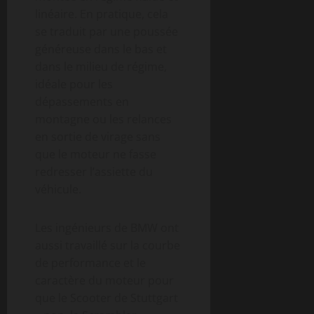
linéaire. En pratique, cela
se traduit par une poussée
généreuse dans le bas et
dans le milieu de régime,
idéale pour les
dépassements en
montagne ou les relances
en sortie de virage sans
que le moteur ne fasse
redresser l’assiette du
véhicule.
Les ingénieurs de BMW ont
aussi travaillé sur la courbe
de performance et le
caractère du moteur pour
que le Scooter de Stuttgart