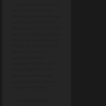
urbaine où le véhicule s’est
montré étonnamment
maniable, puis j’ai enchaîné
sur une portion de route
campagnarde où le moteur
Boxer s’est révélé généreux
dans le bas et le milieu de
régime. Le caractère de la
machine, sans être
agressif, demeure
clairement affirmé, et le
couple disponible à mi-
rotation semble conçu
pour rendre les relances
souples et efficaces.
La
spiritualité du