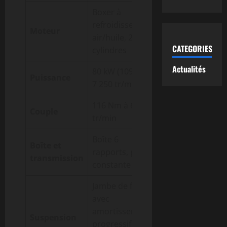
Boxer à
refroidissement
Moteur
air/huile, 2
CATEGORIES
cylindres
Actualités
80 kW (109 ch) à
Puissance
7 250 tr/min
116 Nm à 6 000
Couple
tr/min
Boîte 6
Boîte et
rapports, prise
transmission
constante
Jambe de force
avec
amortissement
Suspension
progressif,