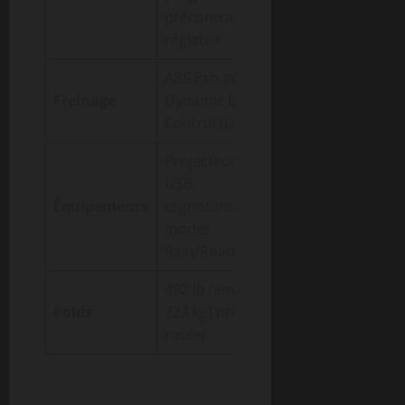
précontrainte
réglable
ABS Pro avec
Freinage
Dynamic Brake
Control (DBC)
Projecteur LED,
USB,
Équipements
clignotants LED,
modes
Rain/Road
492 lb (environ
Poids
223 kg) prêt à
rouler