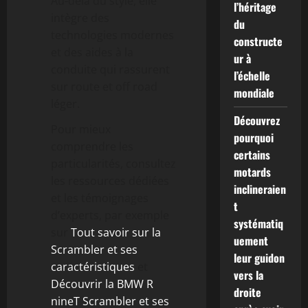
Au-delà du style, elle
l’héritage
intègre des
du
technologies modernes
constructe
et des aides à la
ur à
conduite qui rassurent
l’échelle
sur route et off road
mondiale
léger.
Découvrez
Pour mieux
pourquoi
comprendre les
certains
particularités, consultez
motards
les ressources dédiées
inclineraien
et les témoignages
t
d’experts, par exemple
systématiq
sur
Tout savoir sur la
uement
Scrambler et ses
leur guidon
caractéristiques
et
vers la
Découvrir la BMW R
droite
nineT Scrambler et ses