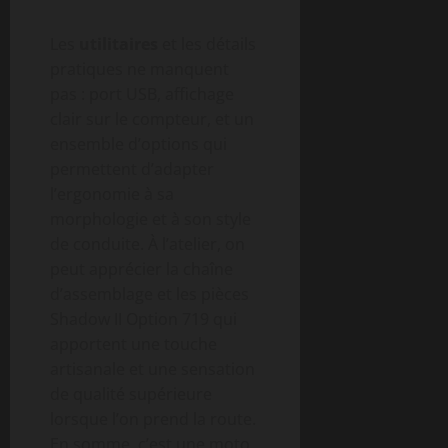
Les
utilitaires
et les détails
pratiques ne manquent
pas : port USB, affichage
clair sur le compteur, et un
ensemble d’options qui
permettent d’adapter
l’ergonomie à sa
morphologie et à son style
de conduite. À l’atelier, on
peut apprécier la chaîne
d’assemblage et les pièces
Shadow II Option 719 qui
apportent une touche
artisanale et une sensation
de qualité supérieure
lorsque l’on prend la route.
En somme, c’est une moto