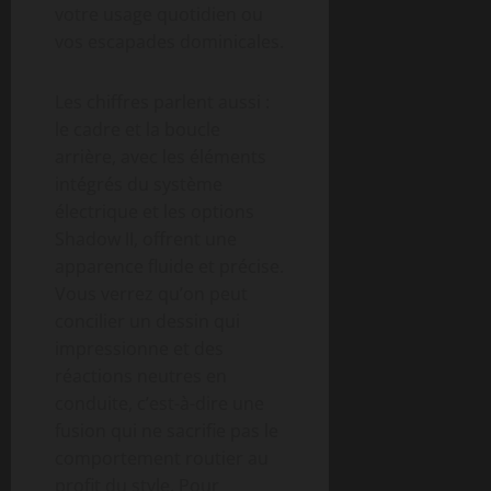
votre usage quotidien ou
vos escapades dominicales.
Les chiffres parlent aussi :
le cadre et la boucle
arrière, avec les éléments
intégrés du système
électrique et les options
Shadow II, offrent une
apparence fluide et précise.
Vous verrez qu’on peut
concilier un dessin qui
impressionne et des
réactions neutres en
conduite, c’est-à-dire une
fusion qui ne sacrifie pas le
comportement routier au
profit du style. Pour