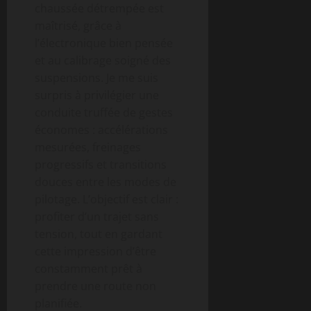
chaussée détrempée est
maîtrisé, grâce à
l’électronique bien pensée
et au calibrage soigné des
suspensions. Je me suis
surpris à privilégier une
conduite truffée de gestes
économes : accélérations
mesurées, freinages
progressifs et transitions
douces entre les modes de
pilotage. L’objectif est clair :
profiter d’un trajet sans
tension, tout en gardant
cette impression d’être
constamment prêt à
prendre une route non
planifiée.