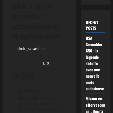
BMW R nine T
Scrambler :
RECENT
caractéristiques
POSTS
et performances
BSA
Scrambler
admin_scrambler
650 : la
23 janvier 2026
légende
s’étoffe
16 minutes lues
0
avec une
En bref
nouvelle
moto
audacieuse
BMW R nineT
Scrambler
est une
Misano en
moto qui marie héritage
effervescen
et modernité, avec un
ce : Ducati