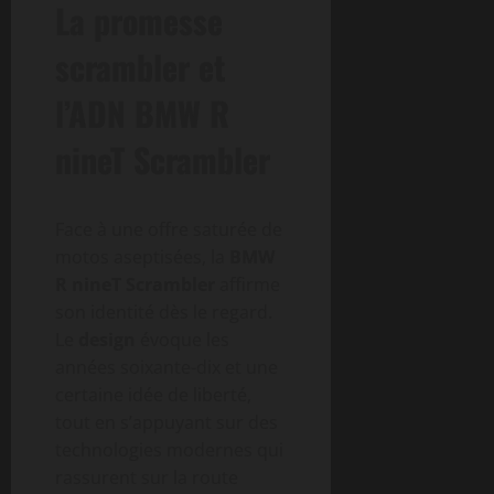
La promesse
scrambler et
l’ADN BMW R
nineT Scrambler
Face à une offre saturée de
motos aseptisées, la
BMW
R nineT Scrambler
affirme
son identité dès le regard.
Le
design
évoque les
années soixante-dix et une
certaine idée de liberté,
tout en s’appuyant sur des
technologies modernes qui
rassurent sur la route