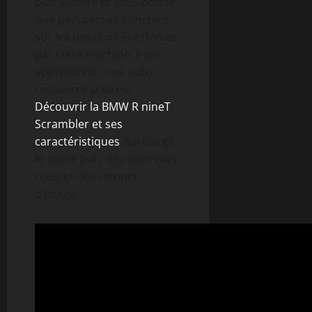
plus vivante et vous donne
une perspective concrète
sur les possibilités offertes
par cette machine. Pour
approfondir, une autre
ressource utile est
Découvrir la BMW R nineT
Scrambler et ses
caractéristiques
qui élargit
le cadre avec des exemples
réels et des retours
d’usage.