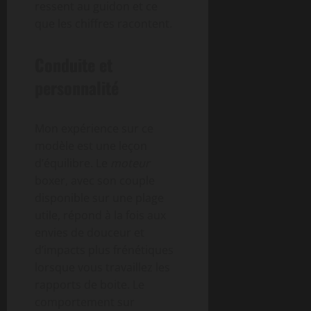
ressent au guidon et ce
que les chiffres racontent.
Conduite et
personnalité
Mon expérience sur ce
modèle est une leçon
d’équilibre. Le
moteur
boxer, avec son couple
disponible sur une plage
utile, répond à la fois aux
envies de douceur et
d’impacts plus frénétiques
lorsque vous travaillez les
rapports de boite. Le
comportement sur