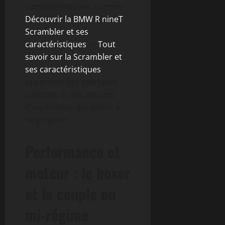
complémentaires comme
Découvrir la BMW R nineT
Scrambler et ses
caractéristiques
et
Tout
savoir sur la Scrambler et
ses caractéristiques
apportent des exemples
concrets et des retours
d’expérience qui aident à
se projeter.
Performance et
moteur : le boxer
et le couple en
mi‑régime