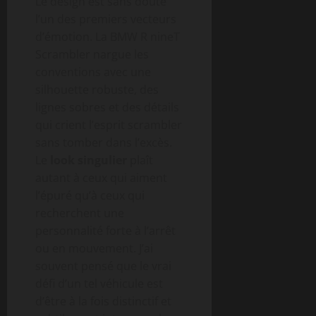
Le design est sans doute
l’un des premiers vecteurs
d’émotion. La BMW R nineT
Scrambler nargue les
conventions avec une
silhouette robuste, des
lignes sobres et des détails
qui crient l’esprit scrambler
sans tomber dans l’excès.
Le
look singulier
plaît
autant à ceux qui aiment
l’épuré qu’à ceux qui
recherchent une
personnalité forte à l’arrêt
ou en mouvement. J’ai
souvent pensé que le vrai
défi d’un tel véhicule est
d’être à la fois distinctif et