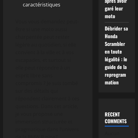
après avoir
caractéristiques
.
garé leur
moto
Vous vous demandez peut-
Débrider sa
être si une moto aussi
Honda
charpentée peut rester
Scrambler
légère au quotidien, si elle
en toute
convient à la ville et à vos
légalité : le
escapades, et surtout si
guide de la
elle peut répondre à un
reprogram
esprit libre sans
mation
compromis ? Je suis tombé
sur des détails qui
répondent clairement à ces
questions. Dans cet article,
je vous propose une
RECENT
COMMENTS
immersion structurée et
pragmatique dans l’univers
Aucun
de la BMW R nineT