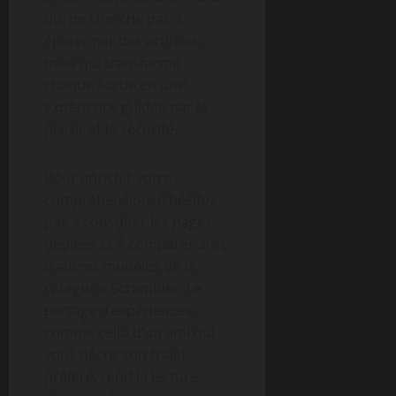
qui ne cherche pas à
épater par des artifices,
mais qui transforme
chaque sortie en une
expérience guidée par le
plaisir et la sécurité.
Pour enrichir votre
compréhension, n’hésitez
pas à consulter les pages
dédiées et à comparer avec
d’autres modèles de la
catégorie Scrambler. Le
partage d’expériences,
comme celui d’un ami qui
vous décrit son trajet
préféré, rend la lecture