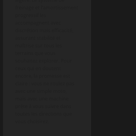
légère. Le système de
freinage et l’amortissement
progressif les
accompagnent avec
discrétion mais efficacité,
assurant stabilité et
maîtrise sur tous les
terrains que vous
souhaitez explorer. Pour
ceux qui en doutent
encore, la promesse est
claire : vous ne roulez pas
avec une simple moto,
mais avec une machine
prête à vous suivre dans
toutes les directions que
vous choisirez.