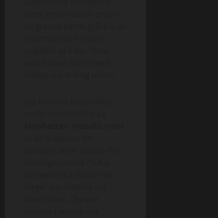
subtilement intemporel.
Cette moto réussit ce pari,
en grande partie grâce à un
ensemble de finitions
soignées et à des choix
esthétiques qui restent
lisibles sur le long terme.
Les finitions disponibles
renforcent l’unicité. La
Manhattan metallic matt
et les 5 options de
peinture, dont
Option 719
Underground
et
Pollux
,
permettent à chacun de
forger son identité sur
deux roues. Chaque
couleur raconte une