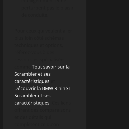
intelligemment et ne
perturbent pas le plaisir
de conduite.
Pour ceux qui veulent aller
plus loin côté schémas
techniques et options,
référez-vous à des
ressources spécialisées
comme
Tout savoir sur la
Scrambler et ses
caractéristiques
et
Découvrir la BMW R nineT
Scrambler et ses
caractéristiques
. Ces liens
offrent des comparaisons
et des détails qui
complètent ce qu’on